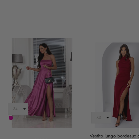
magenta
Vestito lungo bordeaux 