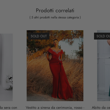
Prodotti correlati
( 5 altri prodotti nella stessa categoria )
SOLD OUT
SOLD O
da sera con
Vestito a sirena da cerimonia, rosso -
Abito da c