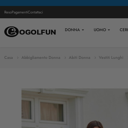
Reso
Pagamenti
Contattaci
DONNA
UOMO
CER
Casa
Abbigliamento Donna
Abiti Donna
Vestiti Lunghi