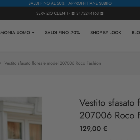
SALDI FINO AL 50%
APPROFFITTANE SUBITO
SERVIZIO CLIENTI - ☎️
3473244163
☎️
IMONIA UOMO
SALDI FINO -70%
SHOP BY LOOK
BL
Vestito sfasato floreale model 207006 Roco Fashion
Vestito sfasato
207006 Roco F
129,00 €