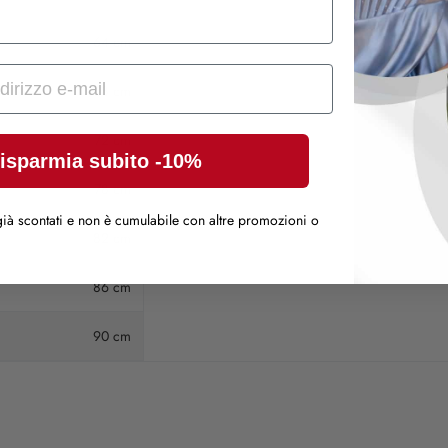
64 cm
68 cm
72 cm
isparmia subito -10%
78 cm
ià scontati e non è cumulabile con altre promozioni o
82 cm
86 cm
90 cm