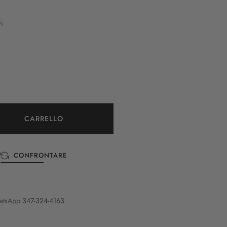
i
CARRELLO
CONFRONTARE
atsApp
347-324-4163