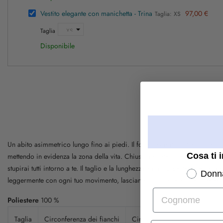
Vestito elegante con manichetta - Trina
97,00 €
Taglia: XS
Taglia
Disponibile
Un abito asimmetrico lungo fino ai piedi. Il fondo svasato, il top con scol
Cosa ti 
mettendo in evidenza la zona della vita. Chiusura posteriore con zip lampo
stupirai tutti intorno a te. Il taglio e la lunghezza saranno perfetti per q
Donn
leggermente con ogni tuo movimento, lasciando un'impressione indelebile.
Cognome
Poliestere
100 %
Taglia
Circonferenza dei fianchi
Circonferenza del seno
Cir