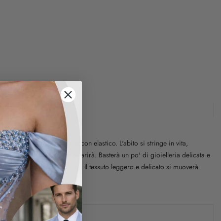
 Le maniche sono rifinite con elastico. L'abito si stringe in vita,
do che il tessuto non trasparirà. Basterà un po' di gioielleria delicata e
e alcuni centimetri di altezza. Il tessuto leggero e delicato si muoverà