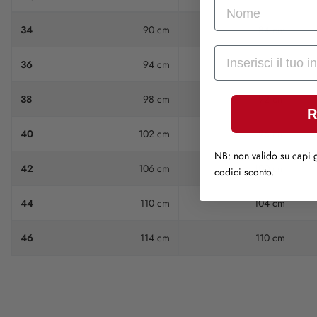
nome
34
90 cm
84 cm
Mail
36
94 cm
88 cm
38
98 cm
92 cm
R
40
102 cm
96 cm
NB: non valido su capi g
42
106 cm
100 cm
codici sconto.
44
110 cm
104 cm
46
114 cm
110 cm