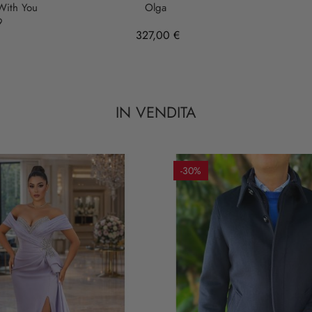
 With You
Olga
9
327,00 €
IN VENDITA
-30%