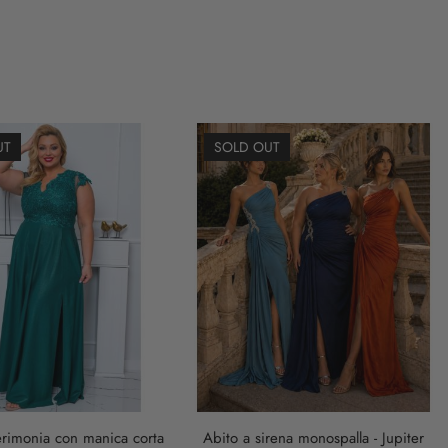
UT
SOLD OUT
erimonia con manica corta
Abito a sirena monospalla - Jupiter