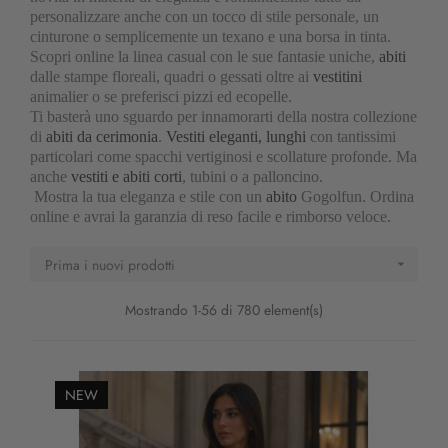
personalizzare anche con un tocco di stile personale, un
cinturone o semplicemente un texano e una borsa in tinta.
Scopri online la linea casual con le sue fantasie uniche,
abiti
dalle stampe floreali, quadri o gessati oltre ai
vestitini
animalier o se preferisci pizzi ed ecopelle.
Ti basterà uno sguardo per innamorarti della nostra collezione
di
abiti da cerimonia
.
Vestiti eleganti, lunghi
con tantissimi
particolari come spacchi vertiginosi e scollature profonde. Ma
anche
vestiti e abiti corti
, tubini o a palloncino.
Mostra la tua eleganza e stile con un
abito
Gogolfun. Ordina
online e avrai la garanzia di reso facile e rimborso veloce.
Prima i nuovi prodotti

Mostrando 1-56 di 780 element(s)
NEW