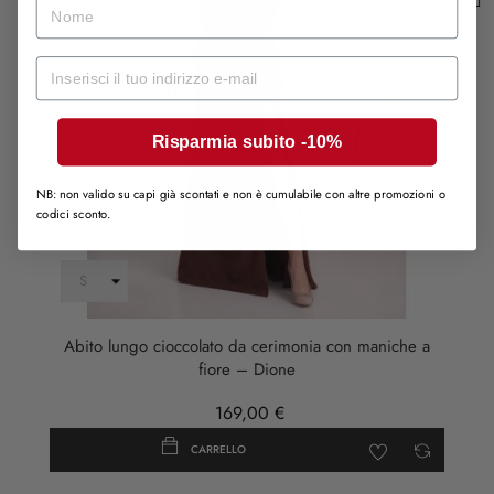
nome
Mail
Risparmia subito -10%
NB: non valido su capi già scontati e non è cumulabile con altre promozioni o
codici sconto.
Abito lungo cioccolato da cerimonia con maniche a
fiore – Dione
169,00 €
CARRELLO