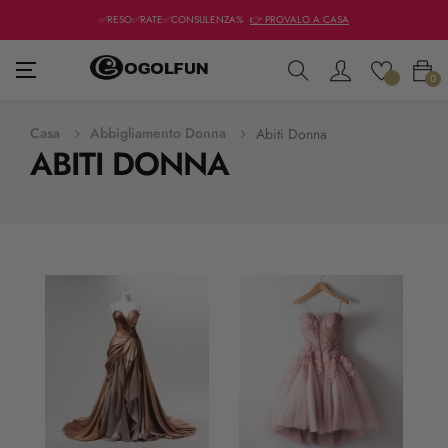
✅RESO✅RATE✅CONSULENZA%
👉 PROVALO A CASA
navigazione
☰
0
Toggle
Casa
Abbigliamento Donna
Abiti Donna
ABITI DONNA