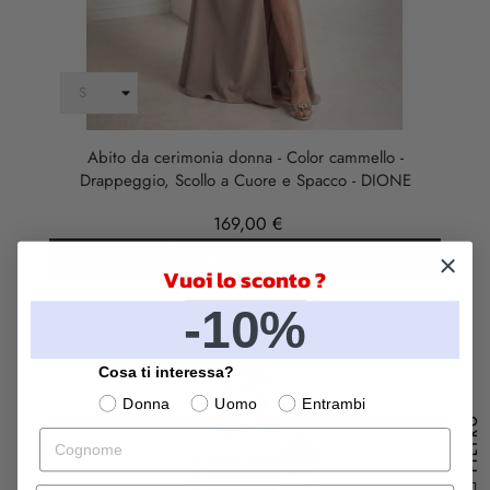
Abito da cerimonia donna - Color cammello -
Drappeggio, Scollo a Cuore e Spacco - DIONE
169,00 €
CARRELLO
Vuoi lo sconto ?
-10%
Cosa ti interessa?
Donna
Uomo
Entrambi
FILTRO
Cognome