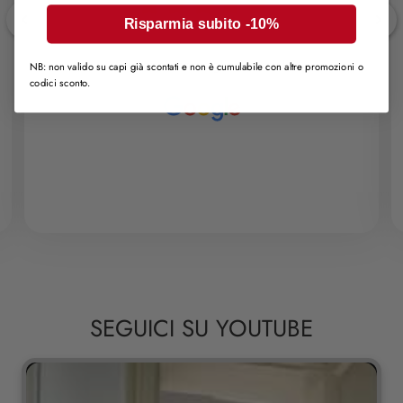
Risparmia subito -10%
2026-08-06 |
Recensione da Google
Stupendi meravigliosi cordiali
NB: non valido su capi già scontati e non è cumulabile con altre promozioni o
codici sconto.
A
SEGUICI SU YOUTUBE