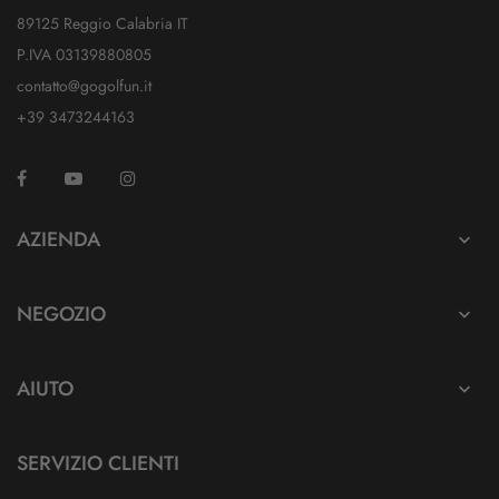
89125 Reggio Calabria IT
P.IVA 03139880805
contatto@gogolfun.it
+39 3473244163
Facebook
YouTube
Instagram
TikTok
AZIENDA

NEGOZIO

AIUTO

SERVIZIO CLIENTI