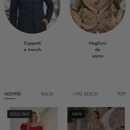
‹
›
Cappotti
Maglioni
e trench
da
uomo
NOVITÀ
SALDI
I PIÙ SCELTI
TOP
SOLD OUT
NEW