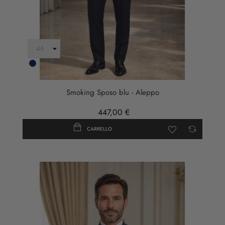
Blu
Scuro
Smoking Sposo blu - Aleppo
447,00 €
CARRELLO