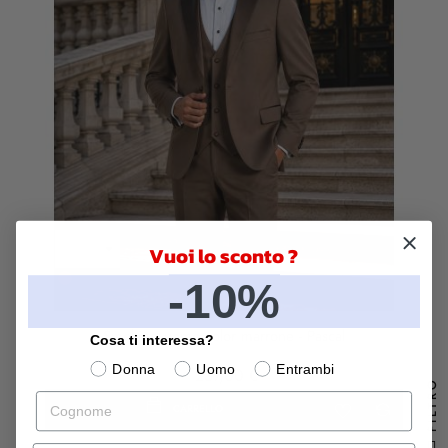
Vuoi lo sconto ?
Marrone
-10%
Smoking uomo color marrone - Pascal
Cosa ti interessa?
Donna
Uomo
Entrambi
237,00 €
FILTRO
Cognome
CARRELLO