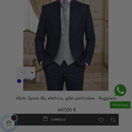
colore
blu
fiordaliso
Abito Sposo Blu elettrico, gilet particolare - Ruggiero
WhatsApp
447,00 €
CARRELLO