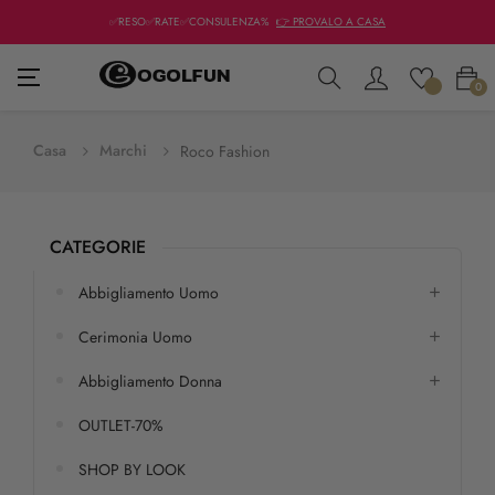
✅RESO✅RATE✅CONSULENZA%
👉 PROVALO A CASA
navigazione
☰
0
Toggle
Casa
Marchi
Roco Fashion
CATEGORIE
Abbigliamento Uomo
Cerimonia Uomo
Abbigliamento Donna
OUTLET-70%
SHOP BY LOOK