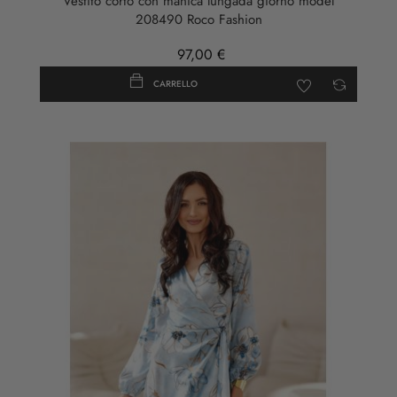
Vestito corto con manica lungada giorno model
208490 Roco Fashion
97,00 €
CARRELLO