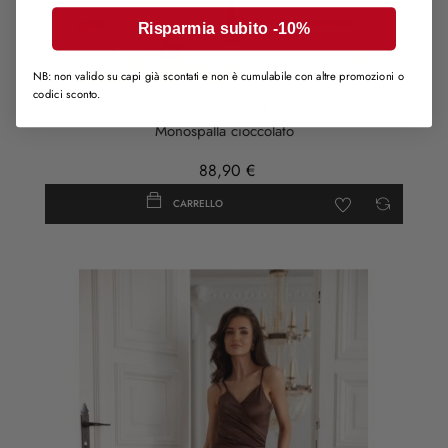
Risparmia subito -10%
NB: non valido su capi già scontati e non è cumulabile con altre promozioni o
codici sconto.
Vestito cerimonia donna Roco Fashion 215693 –
Monospalla cioccolato
88,90 €
CARRELLO