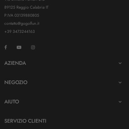
89125 Reggio Calabria IT
P.IVA 03139880805
contatto@gogolfun.it
+39 3473244163
Facebook
YouTube
Instagram
TikTok
AZIENDA

NEGOZIO

AIUTO

SERVIZIO CLIENTI