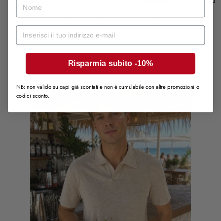
Scuro
nome
Polo uomo blu con zip - Key Jey
Mail
69,00 €
48,30 €
CARRELLO
Risparmia subito -10%
NB: non valido su capi già scontati e non è cumulabile con altre promozioni o
-30%
codici sconto.