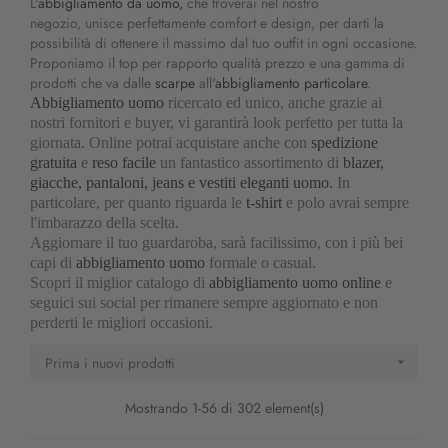
L'
abbigliamento da uomo,
che troverai nel nostro
negozio, unisce perfettamente comfort e design, per darti la
possibilità di ottenere il massimo dal tuo outfit in ogni occasione.
Proponiamo il top per rapporto qualità prezzo e una gamma di
prodotti che va dalle
scarpe
all'
abbigliamento particolare
.
Abbigliamento uomo
ricercato ed unico, anche grazie ai
nostri fornitori e buyer, vi garantirà look perfetto per tutta la
giornata. Online potrai acquistare anche con
spedizione
gratuita
e
reso facile
un fantastico assortimento di
blazer,
giacche, pantaloni, jeans e vestiti eleganti uomo.
In
particolare, per quanto riguarda le
t-shirt
e polo avrai sempre
l'imbarazzo della scelta.
Aggiornare il tuo guardaroba, sarà facilissimo, con i più bei
capi di
abbigliamento uomo
formale o casual.
Scopri il miglior catalogo di
abbigliamento uomo online
e
seguici sui social per rimanere sempre aggiornato e non
perderti le migliori occasioni.
Prima i nuovi prodotti

Mostrando 1-56 di 302 element(s)