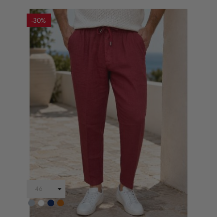
-30%
Grigio
Bianco
Blu
Ruggine
Scuro