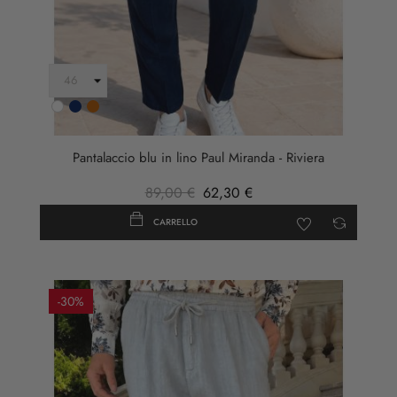
Bianco
Blu
Ruggine
Scuro
Pantalaccio blu in lino Paul Miranda - Riviera
89,00 €
62,30 €
CARRELLO
-30%