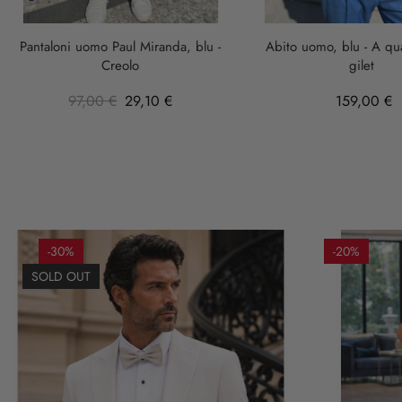
Scuro
Pantaloni uomo Paul Miranda, blu -
Abito uomo, blu - A qu
Creolo
gilet
97,00 €
29,10 €
159,00 €
-30%
-20%
SOLD OUT