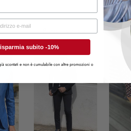
Prodotti correlati
( 5 altri prodotti nella stessa categoria )
isparmia subito -10%
SOLD OUT
SOLD O
ià scontati e non è cumulabile con altre promozioni o