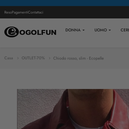
Reso
Pagamenti
Contattaci
DONNA
UOMO
CER
Casa
OUTLET-70%
Chiodo rosso, slim - Ecopelle