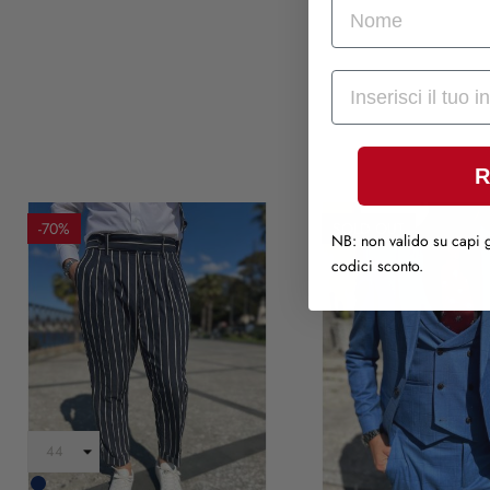
nome
Mail
R
-70%
SOLD OUT
NB: non valido su capi g
codici sconto.
Blu