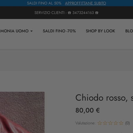
SALDI FINO AL 50%
APPROFFITTANE SUBITO
SERVIZIO CLIENTI - ☎️
3473244163
☎️
IMONIA UOMO
SALDI FINO -70%
SHOP BY LOOK
BL
Chiodo rosso, s
80,00 €
Valutazione:
(0)