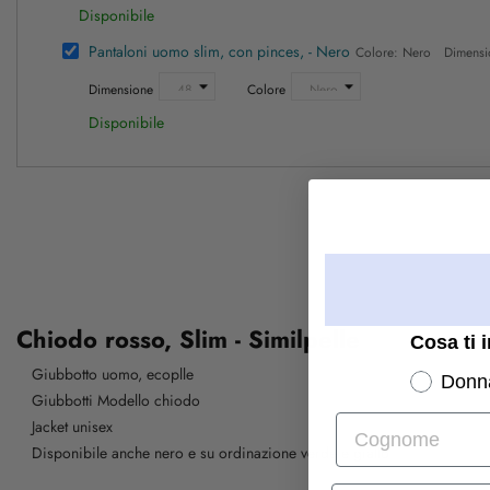
Disponibile
Pantaloni uomo slim, con pinces, - Nero
Colore: Nero Dimensi
Dimensione
Colore
Disponibile
Chiodo rosso, Slim - Similpelle
Cosa ti 
Giubbotto uomo, ecoplle
Donn
Giubbotti Modello chiodo
Cognome
Jacket unisex
Disponibile anche nero e su ordinazione verde e giallo