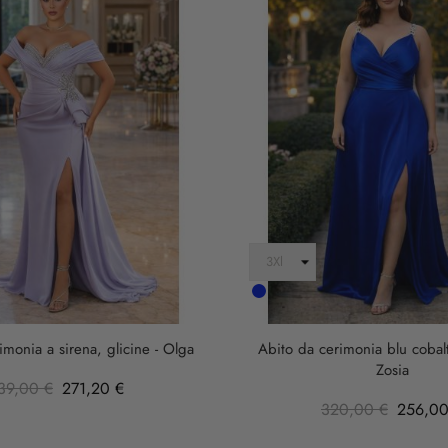
Cobalto
imonia a sirena, glicine - Olga
Abito da cerimonia blu cobalt
Zosia
39,00 €
271,20 €
320,00 €
256,00