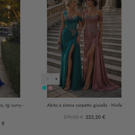
Turchese
rosa
anticha
o, tg curvy -
Abito a sirena corpetto gioiello - Ninfa
279,00 €
223,20 €
 €