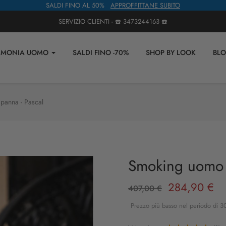
SALDI FINO AL 50%
APPROFFITTANE SUBITO
SERVIZIO CLIENTI - ☎️
3473244163
☎️
IMONIA UOMO
SALDI FINO -70%
SHOP BY LOOK
BL
panna - Pascal
Smoking uomo b
284,90 €
407,00 €
Prezzo più basso nel periodo di 30