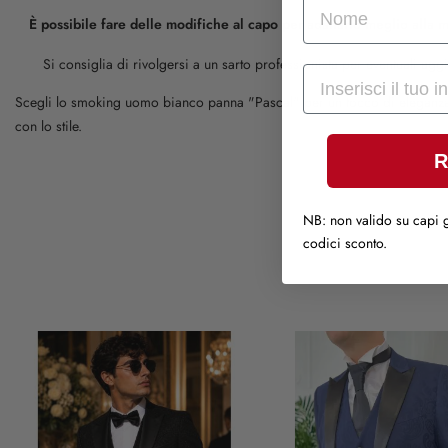
nome
È possibile fare delle modifiche al capo per adattarlo meglio alla 
Si consiglia di rivolgersi a un sarto professionista per eventuali agg
Mail
Scegli lo smoking uomo bianco panna "Pascal" per un tocco di eleganza i
con lo stile.
R
NB: non valido su capi g
codici sconto.