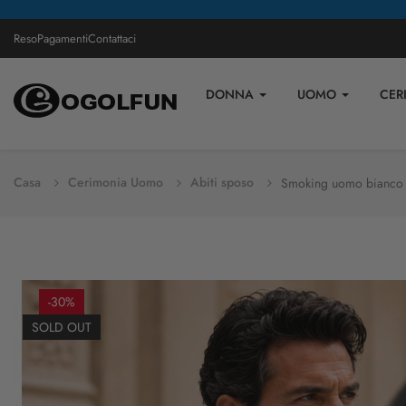
Reso
Pagamenti
Contattaci
DONNA
UOMO
CER
Casa
Cerimonia Uomo
Abiti sposo
Smoking uomo bianco 
-30%
SOLD OUT