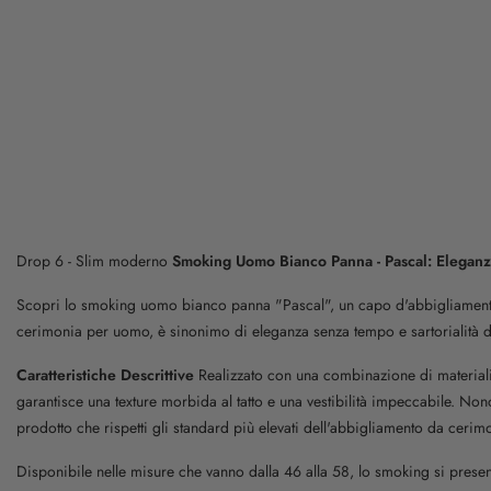
Drop 6 - Slim moderno
Smoking Uomo Bianco Panna - Pascal: Eleganza
Scopri lo smoking uomo bianco panna "Pascal", un capo d'abbigliamento d
cerimonia per uomo, è sinonimo di eleganza senza tempo e sartorialità d
Caratteristiche Descrittive
Realizzato con una combinazione di materiali 
garantisce una texture morbida al tatto e una vestibilità impeccabile. Nono
prodotto che rispetti gli standard più elevati dell'abbigliamento da cerim
Disponibile nelle misure che vanno dalla 46 alla 58, lo smoking si prese