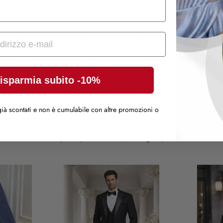
mia corporatura?
iustamenti personalizzati, garantendo così una vestibilità perfetta e un look 
neguagliabile nelle tue occasioni speciali. Il fascino di un abito da ceri
isparmia subito -10%
ià scontati e non è cumulabile con altre promozioni o
Prodotti correlati
( 5 altri prodotti nella stessa categoria )