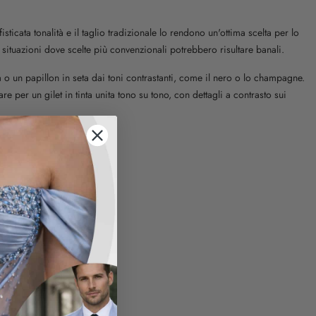
cata tonalità e il taglio tradizionale lo rendono un'ottima scelta per lo
 situazioni dove scelte più convenzionali potrebbero risultare banali.
 o un papillon in seta dai toni contrastanti, come il nero o lo champagne.
e per un gilet in tinta unita tono su tono, con dettagli a contrasto sui