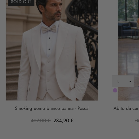
SOLD OUT
LILLA
Smoking uomo bianco panna - Pascal
Abito da cer
407,00 €
284,90 €
3