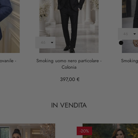
Nero
vanile -
Smoking uomo nero particolare -
Smoking 
Colonia
397,00 €
IN VENDITA
-20%