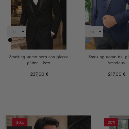
Nero
Blu
Smoking uomo nero con giacca
Smoking uomo blu gio
glitter - Usco
Amadeus
237,00 €
217,00 €
-30%
-20%