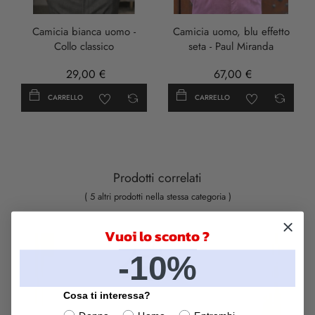
Scuro
Camicia bianca uomo -
Camicia uomo, blu effetto
Collo classico
seta - Paul Miranda
29,00 €
67,00 €
CARRELLO
CARRELLO
Prodotti correlati
( 5 altri prodotti nella stessa categoria )
Vuoi lo sconto ?
-10%
Cosa ti interessa?