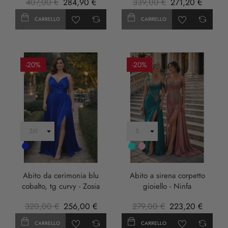
407,00 €
284,90 €
339,00 €
271,20 €
CARRELLO
CARRELLO
-20%
-20%
Cobalto
Turchese
rosa
anticha
Abito da cerimonia blu
Abito a sirena corpetto
cobalto, tg curvy - Zosia
gioiello - Ninfa
320,00 €
256,00 €
279,00 €
223,20 €
CARRELLO
CARRELLO