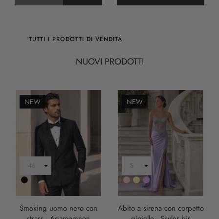
TUTTI I PRODOTTI DI VENDITA
NUOVI PRODOTTI
NEW
NEW
Nero
Rosa
Oro
LILLA
Smoking uomo nero con
Abito a sirena con corpetto
strass - Agamemnon
gioiello - Skyler bis