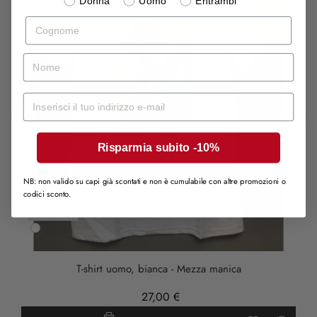
Donna
Uomo
Entrambi
Cognome
nome
Mail
‹
›
Risparmia subito -10%
NB: non valido su capi già scontati e non è cumulabile con altre promozioni o
codici sconto.
Bianco
T-shirt uomo, bianca - Mezza manica
27,00 €