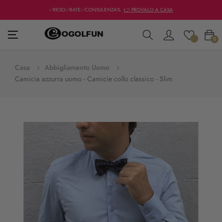
✅RESO✅RATE✅CONSULENZA%
👉 PROVALO A CASA
navigazione
☰
0
Toggle
Casa
Abbigliamento Uomo
Camicia azzurra uomo - Camicie collo classico - Slim