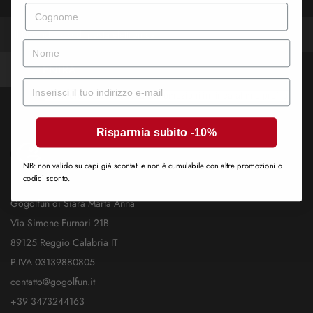
Cognome
nome
ENTRA
Mail
Desidero ricevere novità e promozioni in linea al mio profilo
Risparmia subito -10%
NB: non valido su capi già scontati e non è cumulabile con altre promozioni o
codici sconto.
Gogolfun di Siara Marta Anna
Via Simone Furnari 21B
89125 Reggio Calabria IT
P.IVA 03139880805
contatto@gogolfun.it
+39 3473244163