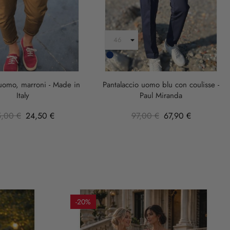
Blu
Scuro
 uomo, marroni - Made in
Pantalaccio uomo blu con coulisse -
Italy
Paul Miranda
5,00 €
24,50 €
97,00 €
67,90 €
-20%