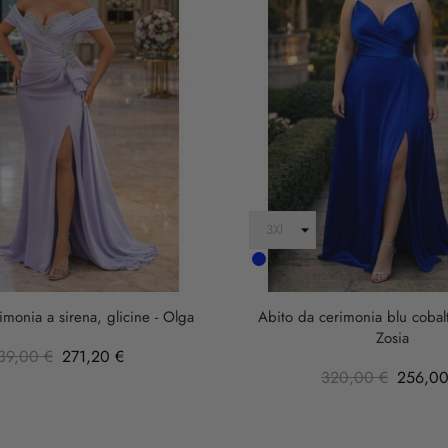
Cobalto
imonia a sirena, glicine - Olga
Abito da cerimonia blu cobalt
Zosia
39,00 €
271,20 €
320,00 €
256,00