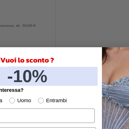
53,00 €
mensione: 46
Vuoi lo sconto ?
-10%
DETTAGLI DEL PRODOTTO
interessa?
a
Uomo
Entrambi