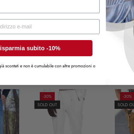
Italy
isparmia subito -10%
Prodotti correlati
ià scontati e non è cumulabile con altre promozioni o
( 5 altri prodotti nella stessa categoria )
-30%
-30%
SOLD OUT
SOLD O