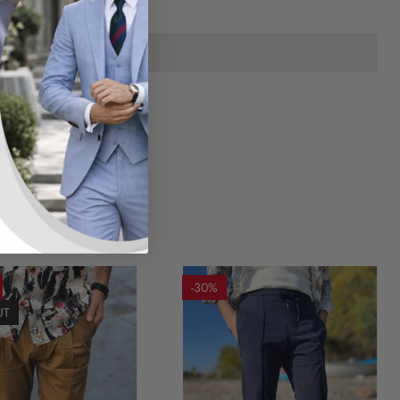
-30%
UT