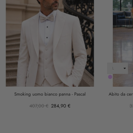
LILLA
Smoking uomo bianco panna - Pascal
Abito da cer
407,00 €
284,90 €
3