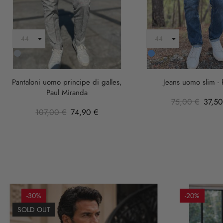
Grigio
Blu
Pantaloni uomo principe di galles,
Jeans uomo slim - 
Paul Miranda
75,00 €
37,50
107,00 €
74,90 €
-30%
-20%
SOLD OUT