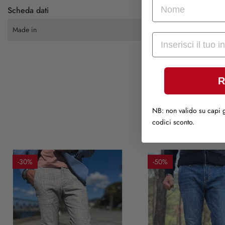
nome
Scheda dati
Made in
Mail
R
NB: non valido su capi g
codici sconto.
-30%
-50%