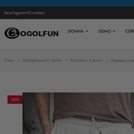
Reso
Pagamenti
Contattaci
DONNA
UOMO
CER
Casa
Abbigliamento Uomo
Pantaloni e Jeans
Pantaloni tu
-30%