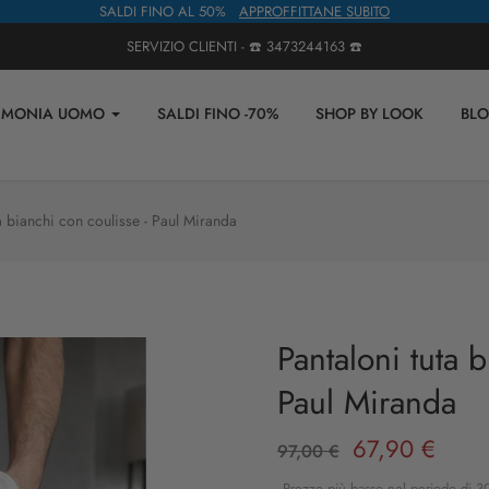
SALDI FINO AL 50%
APPROFFITTANE SUBITO
SERVIZIO CLIENTI - ☎️
3473244163
☎️
IMONIA UOMO
SALDI FINO -70%
SHOP BY LOOK
BL
ta bianchi con coulisse - Paul Miranda
Pantaloni tuta b
Paul Miranda
67,90 €
97,00 €
Prezzo più basso nel periodo di 30