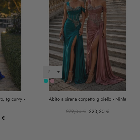
Turchese
rosa
anticha
o, tg curvy -
Abito a sirena corpetto gioiello - Ninfa
279,00 €
223,20 €
 €