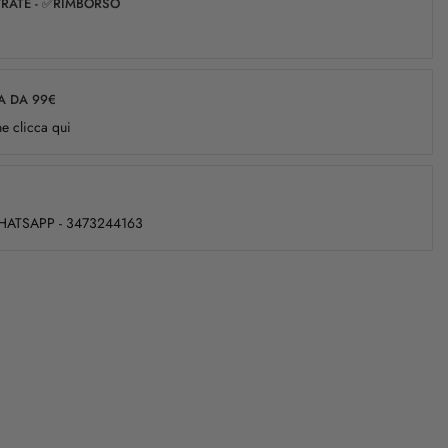
✅RATE - ✅RIMBORSO
A DA 99€
e clicca qui
WHATSAPP - 3473244163