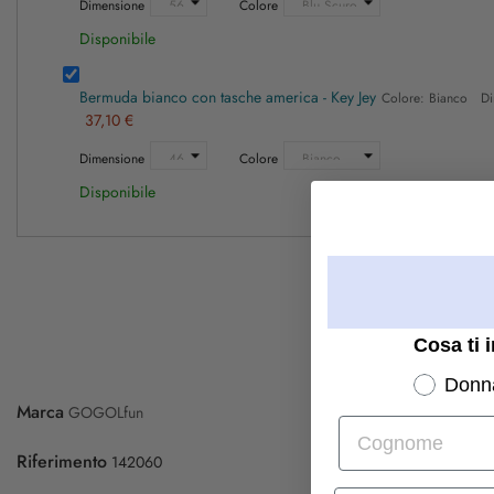
Dimensione
Colore
Disponibile
Bermuda bianco con tasche america - Key Jey
Colore: Bianco Di
37,10 €
Dimensione
Colore
Disponibile
Cosa ti 
Donn
Marca
GOGOLfun
Cognome
Riferimento
142060