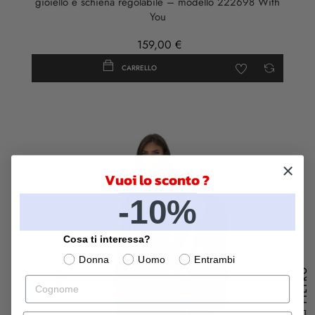
gioiello e schiena regolabile – modello 222698 With
You
159,00 €
CARRELLO
Vuoi lo sconto ?
-10%
Cosa ti interessa?
Donna
Uomo
Entrambi
FILTRO
Cognome