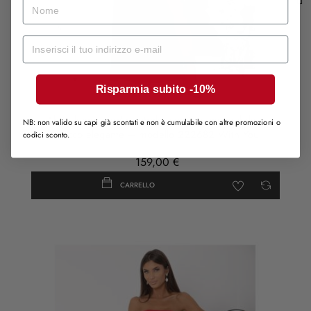
nome
Mail
Risparmia subito -10%
Abito lungo verde petrolio con top annodabile e
NB: non valido su capi già scontati e non è cumulabile con altre promozioni o
spacco elegante – modello 222682 With You
codici sconto.
159,00 €
CARRELLO