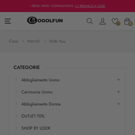
✅RESO✅RATE✅CONSULENZA%
👉 PROVALO A CASA
navigazione
☰
0
Toggle
Casa
Marchi
With You
CATEGORIE
Abbigliamento Uomo
Cerimonia Uomo
Abbigliamento Donna
OUTLET-70%
SHOP BY LOOK