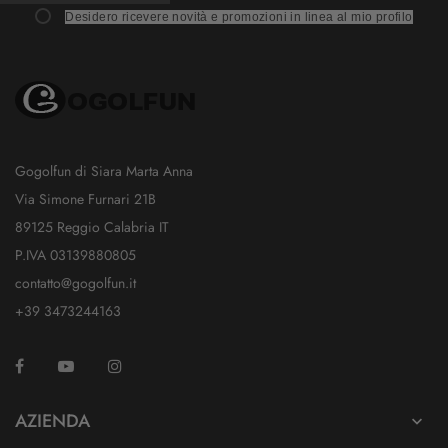
Desidero ricevere novità e promozioni in linea al mio profilo
Gogolfun di Siara Marta Anna
Via Simone Furnari 21B
89125 Reggio Calabria IT
P.IVA 03139880805
contatto@gogolfun.it
+39 3473244163
Facebook
YouTube
Instagram
TikTok
AZIENDA
