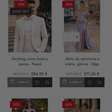
-30%
-20%
SOLD OUT
LILLA
Smoking uomo bianco
Abito da cerimonia a
panna - Pascal
sirena, glicine - Olga
407,00 €
284,90 €
339,00 €
271,20 €
CARRELLO
CARRELLO
-20%
-20%