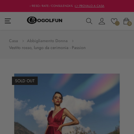
✅RESO✅RATE✅CONSULENZA%
👉 PROVALO A CASA
navigazione
☰
0
Toggle
Casa
Abbigliamento Donna
Vestito rosso, lungo da cerimonia - Passion
SOLD OUT