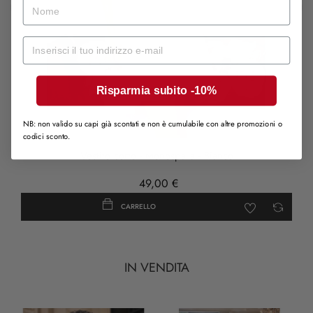
nome
‹
›
Mail
Risparmia subito -10%
NB: non valido su capi già scontati e non è cumulabile con altre promozioni o
codici sconto.
Vestito corto - Monospalla - Bianco
49,00 €
CARRELLO
IN VENDITA