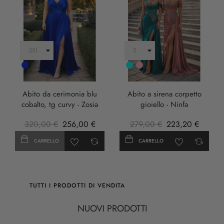
Cobalto
Turchese
rosa
anticha
Abito da cerimonia blu
Abito a sirena corpetto
cobalto, tg curvy - Zosia
gioiello - Ninfa
320,00 €
256,00 €
279,00 €
223,20 €
CARRELLO
CARRELLO
TUTTI I PRODOTTI DI VENDITA
NUOVI PRODOTTI