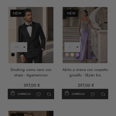
NEW
NEW
Nero
Rosa
Oro
LILLA
Smoking uomo nero con
Abito a sirena con corpetto
strass - Agamemnon
gioiello - Skyler bis
397,00 €
297,00 €
CARRELLO
CARRELLO