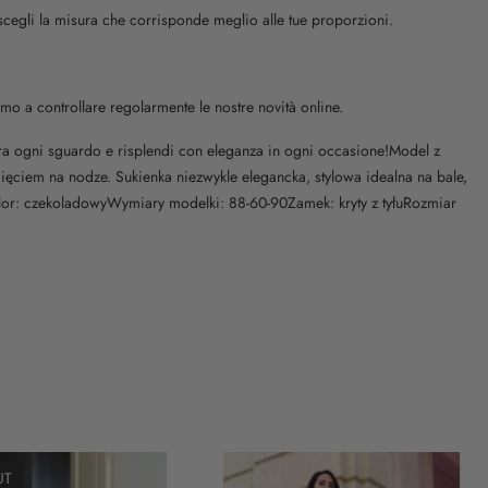
 scegli la misura che corrisponde meglio alle tue proporzioni.
amo a controllare regolarmente le nostre novità online.
ttura ogni sguardo e risplendi con eleganza in ogni occasione!Model z
ciem na nodze. Sukienka niezwykle elegancka, stylowa idealna na bale,
lor: czekoladowyWymiary modelki: 88-60-90Zamek: kryty z tyłuRozmiar
UT