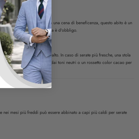
onio, a una serata di gala o a una cena di beneficenza, questo abito è un
enti aziendali dove l'eleganza è d'obbligo.
 paio di sandali con tacco alto. In caso di serate più fresche, una stola
ltare il vestito, con labbra dai toni neutri o un rossetto color cacao per
tre nei mesi più freddi può essere abbinato a capi più caldi per serate