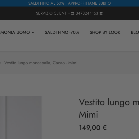
SALDI FINO AL 50%
APPROFFITTANE SUBITO
SERVIZIO CLIENTI - ☎️
3473244163
☎️
IMONIA UOMO
SALDI FINO -70%
SHOP BY LOOK
BL
Vestito lungo monospalla, Cacao - Mimi
Vestito lungo 
Mimi
149,00 €