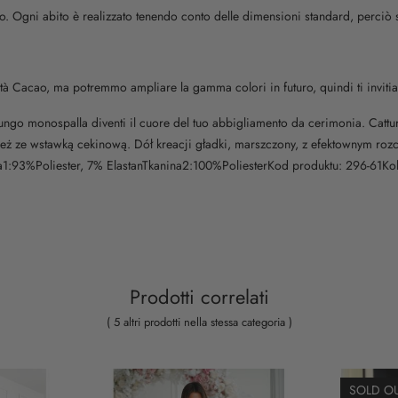
sito. Ogni abito è realizzato tenendo conto delle dimensioni standard, perciò
alità Cacao, ma potremmo ampliare la gamma colori in futuro, quindi ti inviti
to lungo monospalla diventi il cuore del tuo abbigliamento da cerimonia. Ca
ze wstawką cekinową. Dół kreacji gładki, marszczony, z efektownym rozcię
1:93%Poliester, 7% ElastanTkanina2:100%PoliesterKod produktu: 296-61Ko
Prodotti correlati
( 5 altri prodotti nella stessa categoria )
SOLD O