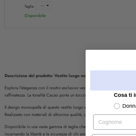
Taglia
Disponibile
Descrizione del prodotto: Vestito lungo monospalla, Cacao - Mimi
Esplora l'eleganza con il nostro esclusivo vestito lungo monospalla, un
Cosa ti 
raffinatezza. La tonalità Cacao porta un tocco di calore e classe, adatto pe
Donn
Il design monospalla di questo vestito lungo elegante aggiunge un elemento
Realizzato con materiali di altissima qualità, questo abito è perfettament
Cognome
Disponibile in una vasta gamma di taglie che vanno dalla XS alla XL, c'è u
incarnando la libertà e la sicurezza di chi ama farsi notare.