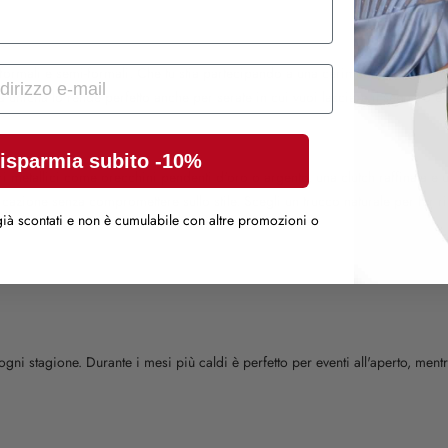
ni formali e semi-formali. Che tu stia partecipando a una cerimonia di matrim
unicità lo rende perfetto anche per serate in cui vuoi lasciare il segno o ev
isparmia subito -10%
 metallici come orecchini pendenti d'oro o argento, una clutch raffinata e un
azione senza compromettere sullo stile. Scegli un trucco naturale per far risa
ià scontati e non è cumulabile con altre promozioni o
 ogni stagione. Durante i mesi più caldi è perfetto per eventi all'aperto, men