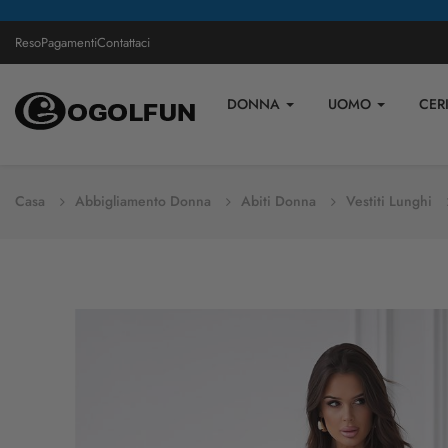
Reso
Pagamenti
Contattaci
DONNA
UOMO
CER
Casa
Abbigliamento Donna
Abiti Donna
Vestiti Lunghi