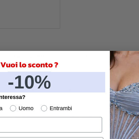
DESCRIZIONE
DETTAGLI DEL PRODOTTO
Vuoi lo sconto ?
-10%
 capo irrinunciabile per ogni guardaroba chic. Disegnato con cura e maestri
interessa?
r differenti tipi di carnagione e situazioni.
a
Uomo
Entrambi
 di asimmetria che cattura lo sguardo, mentre la lunghezza fluente scivola de
e rifinito per garantire comfort e durevolezza, rendendolo ideale per eventi s
na perfetta vestibilità per ogni figura. Questo vestito lungo elegante è stat