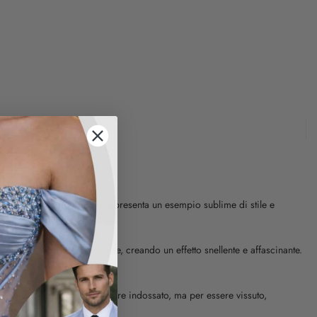
a da Mimi, questo pezzo rappresenta un esempio sublime di stile e
licatamente sulla silhouette, creando un effetto snellente e affascinante.
peciali e cerimonie.
o progettato non solo per essere indossato, ma per essere vissuto,