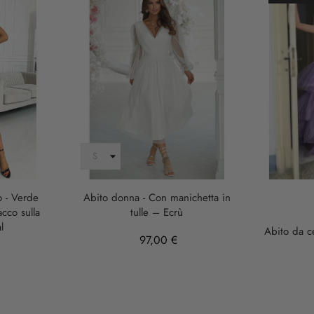
o - Verde
Abito donna - Con manichetta in
acco sulla
tulle – Ecrù
l
Abito da c
97,00 €