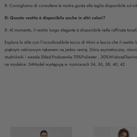
R: Consigliamo di consultare la nostra guida alle taglie disponibile sul 
D: Questo vestito è disponibile anche in altri colori?
R: Al momento, il vestito lungo elegante è disponibile nella raffinata ton
Esplora lo stile con l'inconfondibile tocco di Mimi e lascia che il vesti
pięknym cekinowym rękawem na jedno ramię. Góra asymetryczna, również 
studniówki i wesela.Skład:Podszewka:70%Poliester , 30%WiskozaTkanina
na modelce: 34Model występuję w rozmiarach 34, 36, 38, 40, 42