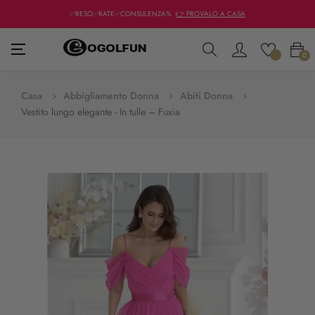
✅RESO✅RATE✅CONSULENZA%
👉 PROVALO A CASA
navigazione
☰
0
Toggle
Casa
Abbigliamento Donna
Abiti Donna
Vestito lungo elegante - In tulle – Fuxia