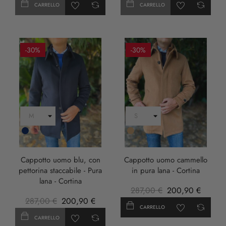
CARRELLO
CARRELLO
-30%
-30%
Blu
Cammello
Scuro
Cappotto uomo blu, con
Cappotto uomo cammello
pettorina staccabile - Pura
in pura lana - Cortina
lana - Cortina
287,00 €
200,90 €
287,00 €
200,90 €
CARRELLO
CARRELLO