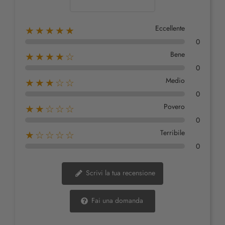
Eccellente
★★★★★
0
Bene
★★★★☆
0
Medio
★★★☆☆
0
Povero
★★☆☆☆
0
Terribile
★☆☆☆☆
0
Scrivi la tua recensione
Fai una domanda