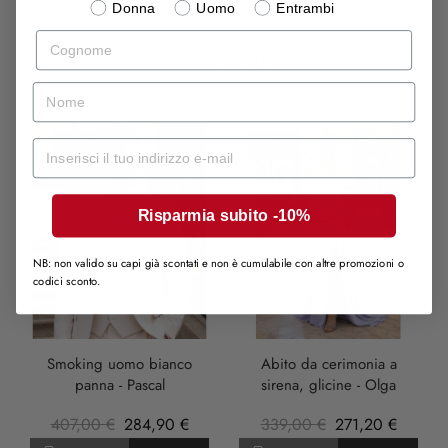
Donna
Uomo
Entrambi
Cognome
IN VENDITA
nome
-30%
-20%
Mail
SOLD OUT
Risparmia subito -10%
NB: non valido su capi già scontati e non è cumulabile con altre promozioni o
codici sconto.
LILLA
Smoking uomo bianco
Abito da cerimonia a
panna - Pascal
sirena, glicine - Olga
407,00 €
284,90 €
339,00 €
271,20 €