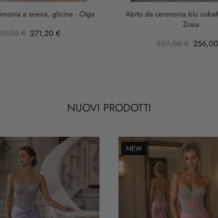
imonia a sirena, glicine - Olga
Abito da cerimonia blu cobalt
Zosia
39,00 €
271,20 €
320,00 €
256,00
NUOVI PRODOTTI
NEW