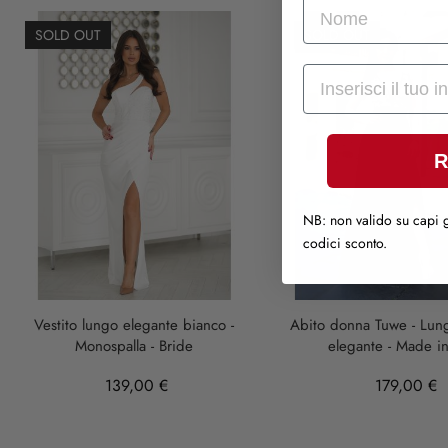
nome
SOLD OUT
SOLD OUT
Mail
R
NB: non valido su capi g
codici sconto.
Vestito lungo elegante bianco -
Abito donna Tuwe - Lung
Monospalla - Bride
elegante - Made in 
139,00 €
179,00 €