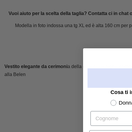
Vuoi aiuto per la scelta della taglia? Contatta ci in ch
Modella in foto indossa una tg XL ed è alta 160 cm per p
Vestito elegante da cerimoni
a della collezione
taglie como
alla Belen
Cosa ti 
Donn
Cognome