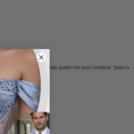
o
. Super sensuale... ha tutto quello che puoi chiedere. Spacco