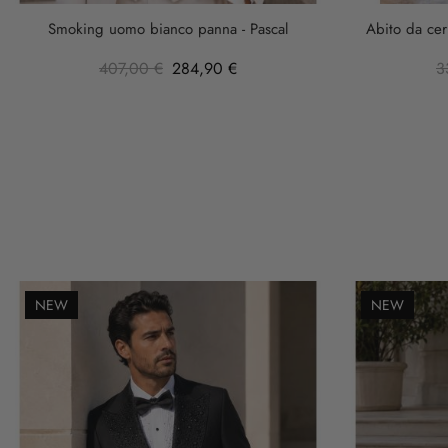
Smoking uomo bianco panna - Pascal
Abito da cer
407,00 €
284,90 €
3
NEW
NEW