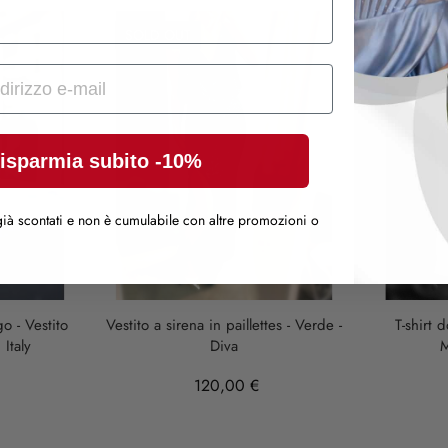
SOLD OUT
isparmia subito -10%
ià scontati e non è cumulabile con altre promozioni o
o - Vestito
Vestito a sirena in paillettes - Verde -
T-shirt 
Italy
Diva
M
120,00 €