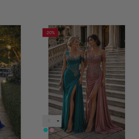
-20%
Turchese
rosa
anticha