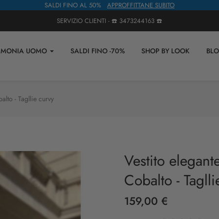
SALDI FINO AL 50%
APPROFFITTANE SUBITO
SERVIZIO CLIENTI - ☎️
3473244163
☎️
IMONIA UOMO
SALDI FINO -70%
SHOP BY LOOK
BL
alto - Tagllie curvy
Vestito elegant
Cobalto - Taglli
159,00 €