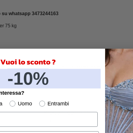
at o su whatsapp 3473244163
er 75 kg
Vuoi lo sconto ?
de
. Un capo perfetto anche per il tuo
diciottesimo compleann
-10%
interessa?
a
Uomo
Entrambi
Prodotti correlati
( 5 altri prodotti nella stessa categoria )