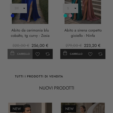
Cobalto
Turchese
rosa
anticha
Abito da cerimonia blu
Abito a sirena corpetto
cobalto, tg curvy - Zosia
gioiello - Ninfa
320,00 €
256,00 €
279,00 €
223,20 €
CARRELLO
CARRELLO
TUTTI I PRODOTTI DI VENDITA
NUOVI PRODOTTI
NEW
NEW