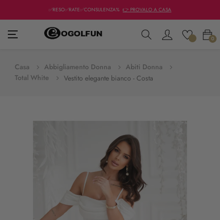
✅RESO✅RATE✅CONSULENZA%
👉 PROVALO A CASA
navigazione
☰
0
Toggle
Casa
Abbigliamento Donna
Abiti Donna
Total White
Vestito elegante bianco - Costa