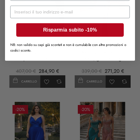
Mail
Risparmia subito -10%
LILLA
NB: non valido su capi già scontati e non è cumulabile con altre promozioni o
codici sconto.
Smoking uomo bianco
Abito da cerimonia a
panna - Pascal
sirena, glicine - Olga
407,00 €
284,90 €
339,00 €
271,20 €
CARRELLO
CARRELLO
-20%
-20%