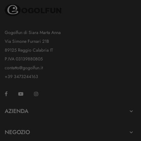
Gogolfun di Siara Marta Anna
Via Simone Furnari 21B
89125 Reggio Calabria IT
P.IVA 03139880805
contatto@gogolfun.it
+39 3473244163
Facebook
YouTube
Instagram
TikTok
AZIENDA

NEGOZIO
