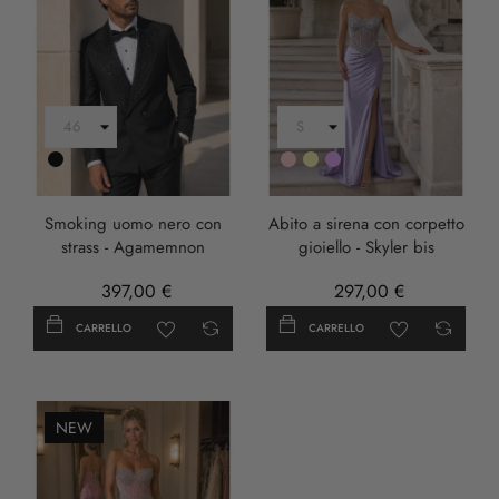
Nero
Rosa
Oro
LILLA
Smoking uomo nero con
Abito a sirena con corpetto
strass - Agamemnon
gioiello - Skyler bis
397,00 €
297,00 €
CARRELLO
CARRELLO
NEW