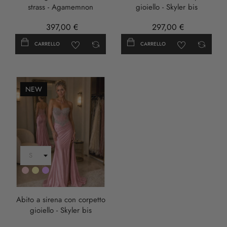
strass - Agamemnon
gioiello - Skyler bis
397,00 €
297,00 €
CARRELLO
CARRELLO
NEW
Rosa
Oro
LILLA
Abito a sirena con corpetto
gioiello - Skyler bis