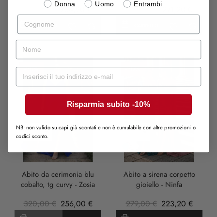
Donna
Uomo
Entrambi
407,00 €
284,90 €
339,00 €
271,20 €
Cognome
CARRELLO
CARRELLO
nome
-20%
-20%
Mail
Risparmia subito -10%
NB: non valido su capi già scontati e non è cumulabile con altre promozioni o
codici sconto.
Cobalto
Turchese
rosa
anticha
Abito da cerimonia blu
Abito a sirena corpetto
cobalto, tg curvy - Zosia
gioiello - Ninfa
320,00 €
256,00 €
279,00 €
223,20 €