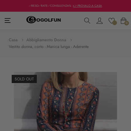
✅RESO✅RATE✅CONSULENZA%
👉 PROVALO A CASA
navigazione
☰
0
Toggle
Casa
Abbigliamento Donna
Vestito donna, corto - Manica lunga - Aderente
SOLD OUT