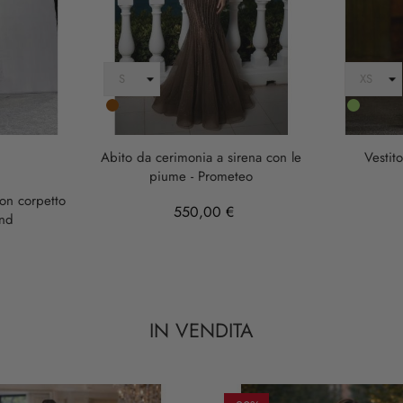
Marrone
Verde
Abito da cerimonia a sirena con le
Vestit
piume - Prometeo
on corpetto
550,00 €
ond
IN VENDITA