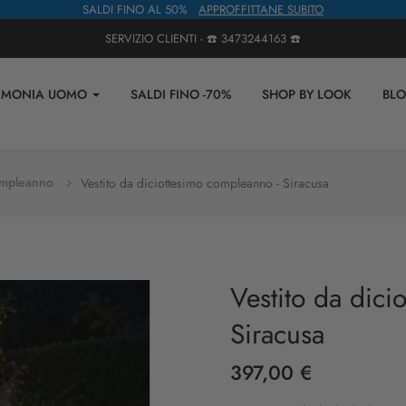
SALDI FINO AL 50%
APPROFFITTANE SUBITO
SERVIZIO CLIENTI - ☎️
3473244163
☎️
IMONIA UOMO
SALDI FINO -70%
SHOP BY LOOK
BL
ompleanno
Vestito da diciottesimo compleanno - Siracusa
Vestito da dici
Siracusa
397,00 €