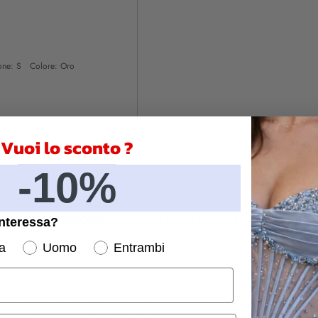
one: S Colore: Oro
Vuoi lo sconto ?
-10%
DESCRIZIONE
DETTAGLI DEL PRODOTTO
interessa?
a
Uomo
Entrambi
ante Vestito da Diciottesimo Compleanno - Siracusa, parte della nostra esclu
uno dei giorni più speciali della tua vita.