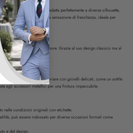
nelle taglie S, M, L e XL, si adatta perfettamente a diverse silhouette,
ato tessuto offre una leggera sensazione di freschezza, ideale per
speciali organizzati in tuo onore. Grazie al suo design classico ma al
ne che serali.
mour e scintillante. Accessoriare con gioielli delicati, come un sottile
ata agli accessori metallici per una finitura impeccabile.
to nelle condizioni originali con etichette.
satilità, può essere indossato per diverse occasioni formali come
uto e del design.