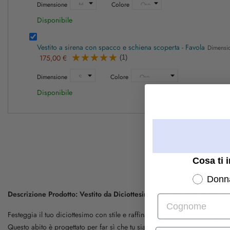
Dimensione
Colore
Disponibile
Vestito a sirena con spacco e schiena scoperta - Favola
Dimensi
175,00 €
(1)
Dimensione
Colore
Disponibile
Cosa ti 
Donn
Descrizione Prodotto: Vestito da Diciottesimo Compleanno - Siracusa
Cognome
Festeggia il tuo diciottesimo con stile e raffinatezza con il nostro eleg
Questo abito è progettato per far sì che tu sia al centro dell'attenzione in 