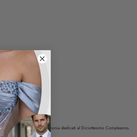
siva categoria di Abiti da Cerimonia dedicati al Diciottesimo Compleanno.