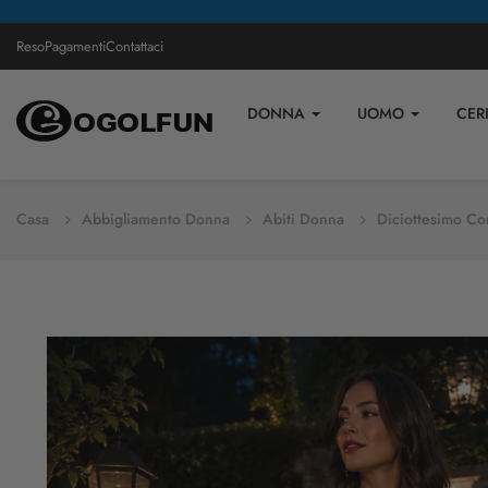
Reso
Pagamenti
Contattaci
DONNA
UOMO
CER
Casa
Abbigliamento Donna
Abiti Donna
Diciottesimo C