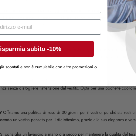
fisticato colore bianco che simboleggia purezza e nuove esperienze. Disponibile 
La sua linea scivolata accentua la figura in modo seducente, mentre il delic
nti all'aperto sotto le stelle.
isparmia subito -10%
compleanno, questo vestito è ideale per feste di gala, cene formali o eventi 
appresenta una scelta versatile che si adatta sia a celebrazioni pomeridia
ià scontati e non è cumulabile con altre promozioni o
anno a un paio di sandali con tacco alto argentati o dorati per un effetto gla
anza senza distogliere l’attenzione dal vestito. Opta per una pochette coordin
?
Offriamo una politica di reso di 30 giorni per il vestito, purché sia restitui
sendo un vestito pensato per il diciottesimo, grazie alla sua eleganza e ver
Si consiglia un lavaggio a mano o a secco per mantenere la qualità del tess