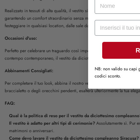
nome
Realizzato in tessuti di alta qualità, il vestito si distingue per il suo so
garantendo un comfort straordinario senza mai compromettere l'eleganza. 
Mail
festeggiare in qualsiasi location, dalle sale da ballo più eleganti ai ricevime
Occasioni d'uso:
R
Perfetto per celebrare un traguardo così importante come il diciottesimo 
contempo contemporaneo, il vestito da diciottesimo compleanno Siracusa r
NB: non valido su capi g
Abbinamenti Consigliati:
codici sconto.
Per completare il tuo look, abbina il nostro vestito da diciottesimo comple
braccialetto o degli orecchini pendenti, esalterà ulteriormente la tua eleg
FAQ:
Qual è la politica di reso per il vestito da diciottesimo compleanno
Il vestito è adatto per altri tipi di cerimonie?
Assolutamente sì. Pur es
matrimoni o anniversari.
Come devo lavare il vestito da diciottesimo compleanno Siracusa?