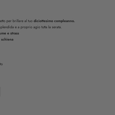
tto per brillare al tuo
diciottesimo compleanno.
i splendida e a proprio agio tutta la serata.
ume e strass
a schiena
to