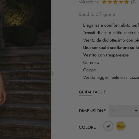
Valutazione:
(1)
Spedito 5-7 giorni
Eleganza e comfort: abito perfe
Tessuti di alta qualità: sentirs
Vestito da diciottesimo con
pi
Una sensuale scollatura sull
Vestito con trasparenze
Cerniera
Coppe
Vestito leggermente elasticizza
GUIDA TAGLIE
DIMENSIONE
COLORE