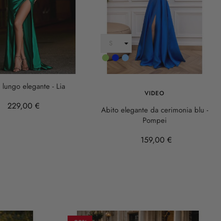
Verde
Cobalto
AZZURRO
o lungo elegante - Lia
VIDEO
229,00 €
Abito elegante da cerimonia blu -
Pompei
159,00 €