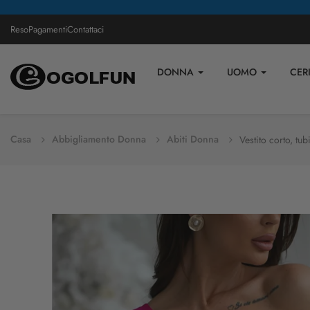
Reso
Pagamenti
Contattaci
DONNA
UOMO
CER
Casa
Abbigliamento Donna
Abiti Donna
Vestito corto, tub