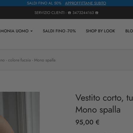
SALDI FINO AL 50%
APPROFFITTANE SUBITO
SERVIZIO CLIENTI - ☎️
3473244163
☎️
IMONIA UOMO
SALDI FINO -70%
SHOP BY LOOK
BL
ino - colore fucsia - Mono spalla
Vestito corto, t
Mono spalla
95,00 €