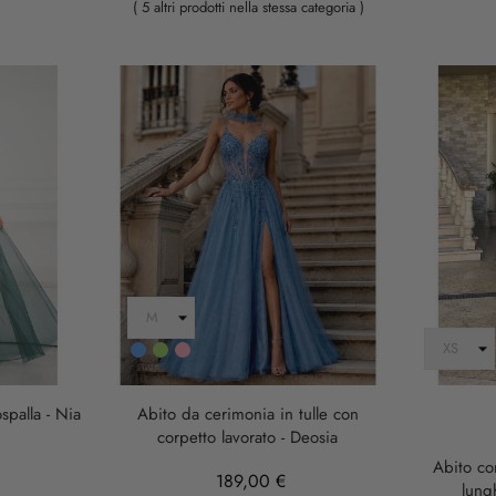
( 5 altri prodotti nella stessa categoria )
Blu
Verde
ROSA
CIPRIA
palla - Nia
Abito da cerimonia in tulle con
corpetto lavorato - Deosia
Abito co
189,00 €
lung