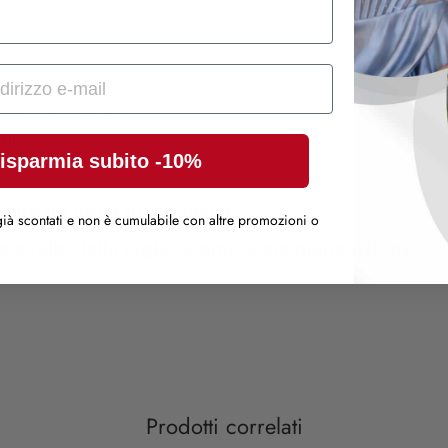
rmente sfasata.
li.
isparmia subito -10%
tare un abito non è facile.
ià scontati e non è cumulabile con altre promozioni o
a scelta della taglia, siamo a tua disposizione.
Prodotti correlati