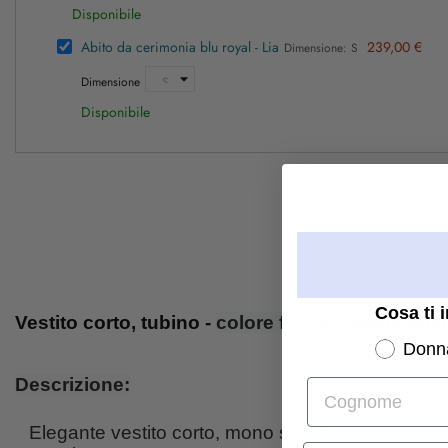
Disponibile
Abito da cerimonia blu royal - Lia
239,00 €
Dimensione: S
Dimensione
Disponibile
Cosa ti 
Vestito corto, tubino -
colore fucsia
- Mono spal
Donn
Descrizione:
Cognome
Elegante vestito corto, mono spalla.