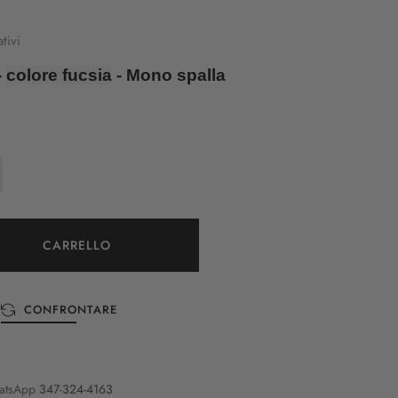
tivi
-
colore fucsia
- Mono spalla
CARRELLO
CONFRONTARE
atsApp
347-324-4163