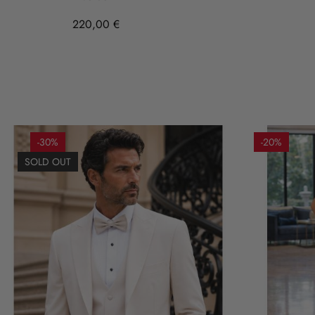
220,00 €
-30%
-20%
SOLD OUT