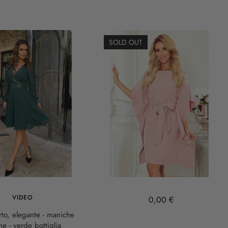
SOLD OUT
VIDEO
0,00 €
rto, elegante - maniche
he - verde bottiglia