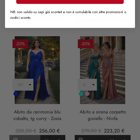
407,00 €
284,90 €
339,00 €
271,20 €
NB: non valido su capi già scontati e non è cumulabile con altre promozioni o
CARRELLO
CARRELLO
codici sconto.
-20%
-20%
Cobalto
Turchese
rosa
anticha
Abito da cerimonia blu
Abito a sirena corpetto
cobalto, tg curvy - Zosia
gioiello - Ninfa
320,00 €
256,00 €
279,00 €
223,20 €