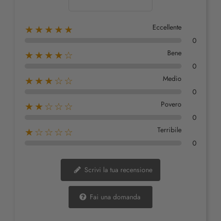
Eccellente
★★★★★
0
Bene
★★★★☆
0
Medio
★★★☆☆
0
Povero
★★☆☆☆
0
Terribile
★☆☆☆☆
0
Scrivi la tua recensione
Fai una domanda