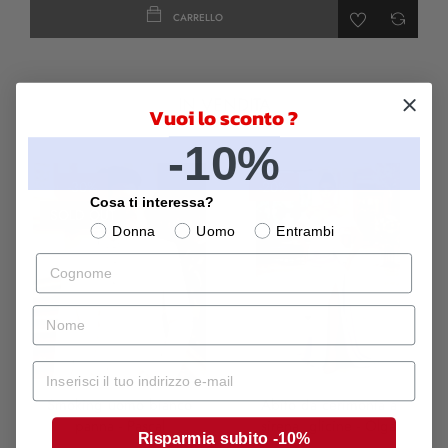
CARRELLO
IN VENDITA
Vuoi lo sconto ?
-10%
-30%
-20%
Cosa ti interessa?
SOLD OUT
Donna
Uomo
Entrambi
Cognome
nome
LILLA
Mail
Smoking uomo bianco
Abito da cerimonia a
panna - Pascal
sirena, glicine - Olga
Risparmia subito -10%