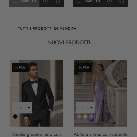
CARRELLO
CARRELLO
TUTTI I PRODOTTI DI VENDITA
NUOVI PRODOTTI
NEW
NEW
Nero
Rosa
Oro
LILLA
Smoking uomo nero con
Abito a sirena con corpetto