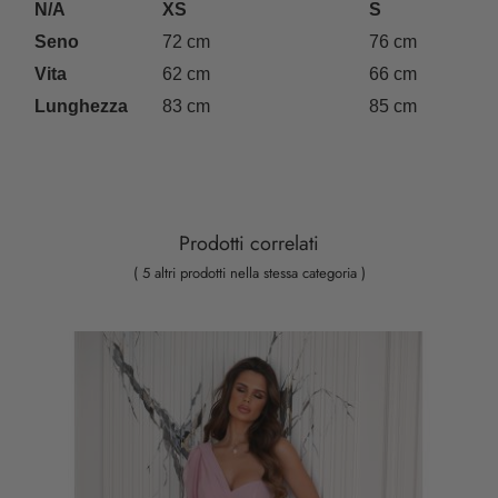
N/A
XS
S
Seno
72 cm
76 cm
Vita
62 cm
66 cm
Lunghezza
83 cm
85 cm
Prodotti correlati
( 5 altri prodotti nella stessa categoria )