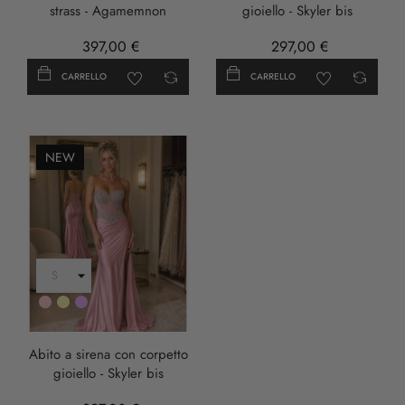
strass - Agamemnon
gioiello - Skyler bis
397,00 €
297,00 €
CARRELLO
CARRELLO
NEW
Rosa
Oro
LILLA
Abito a sirena con corpetto
gioiello - Skyler bis