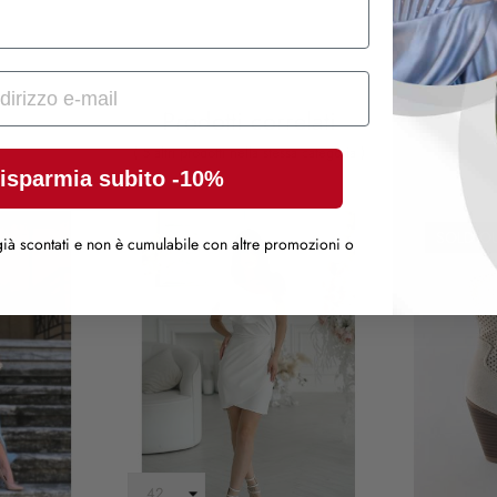
Prodotti correlati
( 5 altri prodotti nella stessa categoria )
isparmia subito -10%
SOLD O
ià scontati e non è cumulabile con altre promozioni o