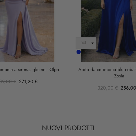
Cobalto
imonia a sirena, glicine - Olga
Abito da cerimonia blu cobalt
Zosia
39,00 €
271,20 €
320,00 €
256,00
NUOVI PRODOTTI