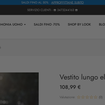
SALDI FINO AL 50%
APPROFFITTANE SUBITO
SERVIZIO CLIENTI - ☎️
3473244163
☎️
IMONIA UOMO
SALDI FINO -70%
SHOP BY LOOK
BL
è
Vestito lungo e
108,99 €
Valutazione:
(0)