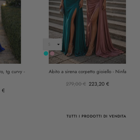
Turchese
rosa
anticha
o, tg curvy -
Abito a sirena corpetto gioiello - Ninfa
279,00 €
223,20 €
 €
TUTTI I PRODOTTI DI VENDITA