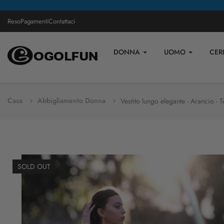
Reso
Pagamenti
Contattaci
DONNA
UOMO
CER
Casa
Abbigliamento Donna
Vestito lungo elegante - Arancio - T
SOLD OUT