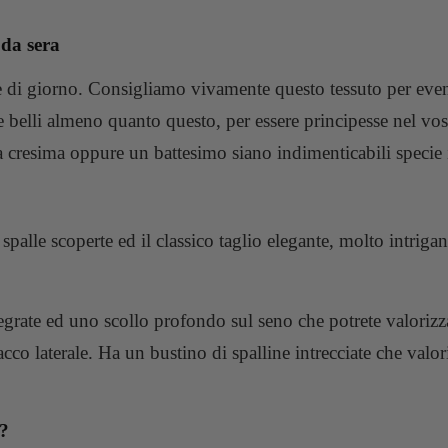
i da sera
he di giorno. Consigliamo vivamente questo tessuto per even
e belli almeno quanto questo, per essere principesse nel vos
a cresima oppure un battesimo siano indimenticabili specie 
spalle scoperte ed il classico taglio elegante, molto intrigan
rate ed uno scollo profondo sul seno che potrete valorizza
co laterale. Ha un bustino di spalline intrecciate che valo
e?