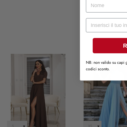
nome
Mail
R
NB: non valido su capi g
codici sconto.