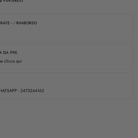
PINTEREST
✅RATE - ✅RIMBORSO
A DA 99€
e clicca qui
WHATSAPP - 3473244163