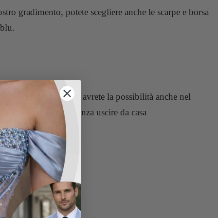
tro gradimento, potete scegliere anche le scarpe e borsa
 blu.
notevolissimo. In più avrete la possibilità anche nel
nostra chat diretta senza uscire da casa