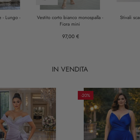
e - Lungo -
Vestito corto bianco monospalla -
Stivali sc
Fiora mini
97,00 €
IN VENDITA
-20%