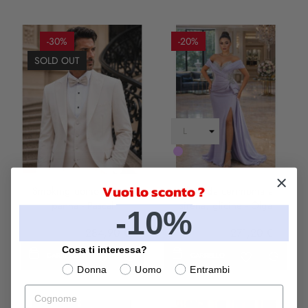
-30%
-20%
SOLD OUT
LILLA
Vuoi lo sconto ?
Smoking uomo bianco
Abito da cerimonia a
panna - Pascal
sirena, glicine - Olga
-10%
407,00 €
284,90 €
339,00 €
271,20 €
Cosa ti interessa?
CARRELLO
CARRELLO
Donna
Uomo
Entrambi
Cognome