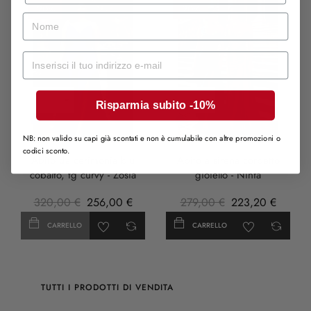
-20%
-20%
nome
Mail
Risparmia subito -10%
Cobalto
Turchese
rosa
NB: non valido su capi già scontati e non è cumulabile con altre promozioni o
anticha
codici sconto.
Abito da cerimonia blu
Abito a sirena corpetto
cobalto, tg curvy - Zosia
gioiello - Ninfa
320,00 €
256,00 €
279,00 €
223,20 €
CARRELLO
CARRELLO
TUTTI I PRODOTTI DI VENDITA