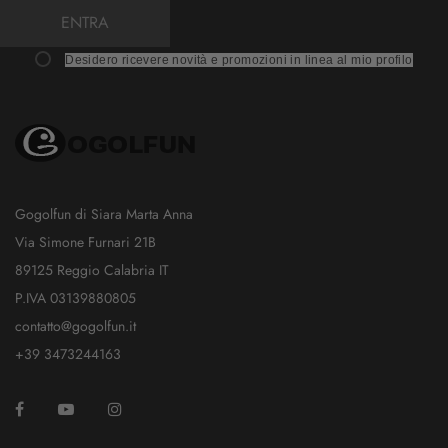
ENTRA
Desidero ricevere novità e promozioni in linea al mio profilo
Gogolfun di Siara Marta Anna
Via Simone Furnari 21B
89125 Reggio Calabria IT
P.IVA 03139880805
contatto@gogolfun.it
+39 3473244163
Facebook
YouTube
Instagram
TikTok