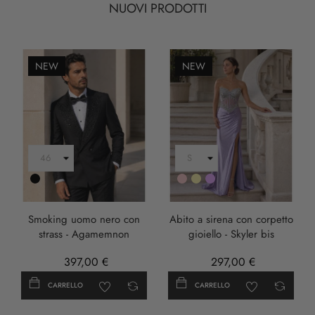
NUOVI PRODOTTI
NEW
NEW
Nero
Rosa
Oro
LILLA
Smoking uomo nero con
Abito a sirena con corpetto
strass - Agamemnon
gioiello - Skyler bis
397,00 €
297,00 €
CARRELLO
CARRELLO