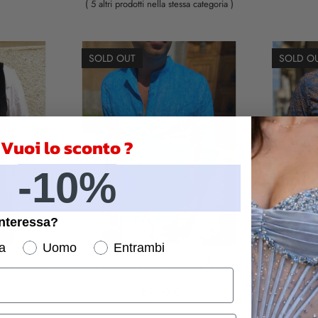
( 5 altri prodotti nella stessa categoria )
SOLD OUT
SOLD O
Vuoi lo sconto ?
-10%
interessa?
a
Uomo
Entrambi
n velluto a
Camicia uomo coreana, fluo
Camicia u
t
29,00 €