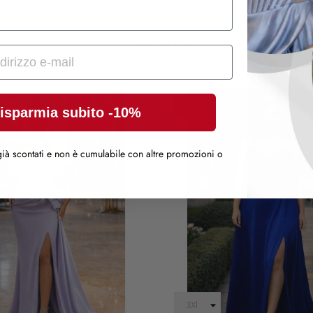
IN VENDITA
-20%
isparmia subito -10%
ià scontati e non è cumulabile con altre promozioni o