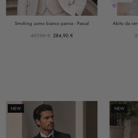
LILLA
Smoking uomo bianco panna - Pascal
Abito da cer
407,00 €
284,90 €
3
NEW
NEW