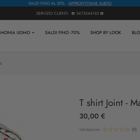
SALDI FINO AL 50%
APPROFFITTANE SUBITO
SERVIZIO CLIENTI - ☎️
3473244163
☎️
IMONIA UOMO
SALDI FINO -70%
SHOP BY LOOK
BL
ca
T shirt Joint - 
30,00 €
Valutazione:
(0)