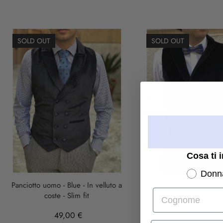
SOLD OUT
SOLD OUT
Cosa ti 
Donn
Panciotto uomo - Blue - In velluto a
Panciotto uomo , nero - I
Cognome
coste - Slim fit
coste - Slim fi
49,00 €
39,00 €