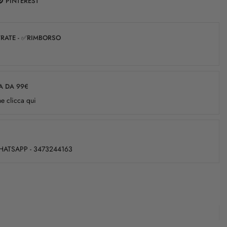
PINTEREST
✅RATE - ✅RIMBORSO
A DA 99€
e clicca qui
WHATSAPP - 3473244163