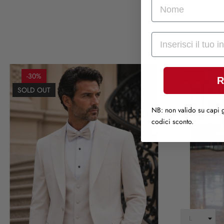
nome
Mail
-30%
-20%
R
SOLD OUT
NB: non valido su capi g
codici sconto.