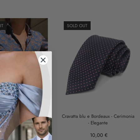
UT
SOLD OUT
omo particolare, stampa
Cravatta blu e Bordeaux - Cerimonia
floreale
- Elegante
35,00 €
10,00 €