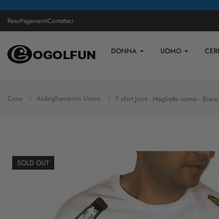
Reso
Pagamenti
Contattaci
DONNA
UOMO
CER
Casa
Abbigliamento Uomo
T shirt Joint - Maglietta uomo - Bian
SOLD OUT