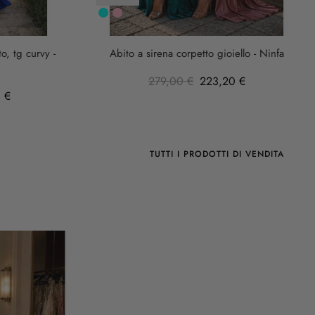
Turchese
rosa
anticha
o, tg curvy -
Abito a sirena corpetto gioiello - Ninfa
279,00 €
223,20 €
 €
TUTTI I PRODOTTI DI VENDITA