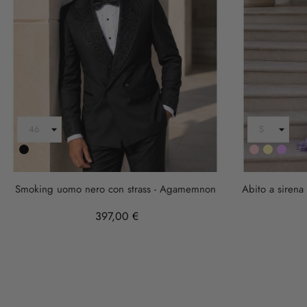
Nero
Rosa
Oro
LILLA
Smoking uomo nero con strass - Agamemnon
Abito a sirena 
397,00 €