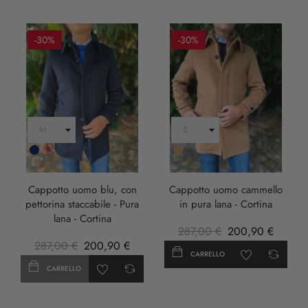
-30%
-30%
Blu
Cammello
Scuro
Cappotto uomo blu, con
Cappotto uomo cammello
pettorina staccabile - Pura
in pura lana - Cortina
lana - Cortina
287,00 €
200,90 €
287,00 €
200,90 €
CARRELLO
CARRELLO