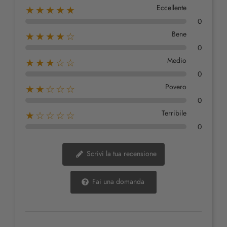
Eccellente
★★★★★
0
Bene
★★★★☆
0
Medio
★★★☆☆
0
Povero
★★☆☆☆
0
Terribile
★☆☆☆☆
0
Scrivi la tua recensione
Fai una domanda