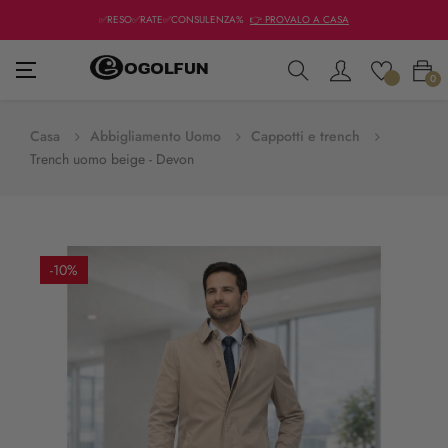
✅RESO✅RATE✅CONSULENZA%
👉 PROVALO A CASA
navigazione
☰
0
Toggle
Casa
Abbigliamento Uomo
Cappotti e trench
Trench uomo beige - Devon
-10%