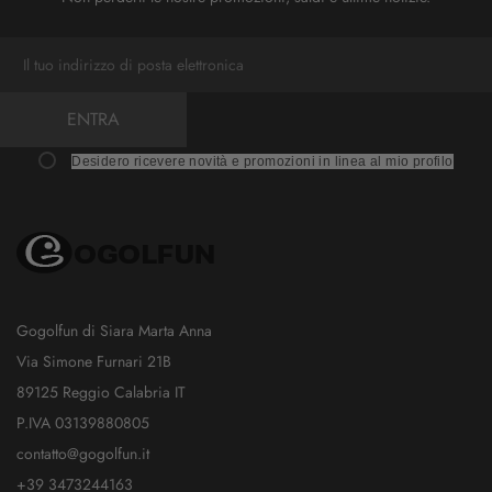
ENTRA
Desidero ricevere novità e promozioni in linea al mio profilo
Gogolfun di Siara Marta Anna
Via Simone Furnari 21B
89125 Reggio Calabria IT
P.IVA 03139880805
contatto@gogolfun.it
+39 3473244163