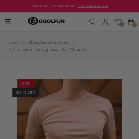
✅RESO✅RATE✅CONSULENZA%
👉 PROVALO A CASA
navigazione
☰
0
Toggle
Casa
Abbigliamento Uomo
T-shirt uomo - Sotto giacca - Paul Miranda
-50%
SOLD OUT