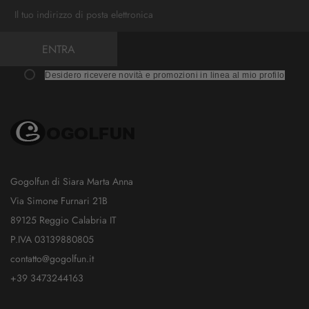
ENTRA
Desidero ricevere novità e promozioni in linea al mio profilo
Gogolfun di Siara Marta Anna
Via Simone Furnari 21B
89125 Reggio Calabria IT
P.IVA 03139880805
contatto@gogolfun.it
+39 3473244163