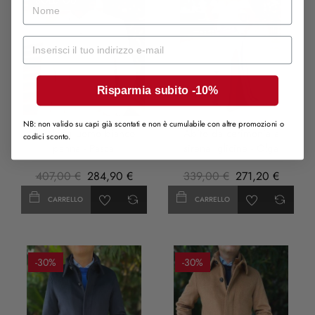
nome
Mail
Risparmia subito -10%
LILLA
NB: non valido su capi già scontati e non è cumulabile con altre promozioni o
Smoking uomo bianco
Abito da cerimonia a
codici sconto.
panna - Pascal
sirena, glicine - Olga
407,00 €
284,90 €
339,00 €
271,20 €
CARRELLO
CARRELLO
-30%
-30%