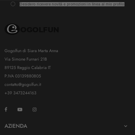
Desidero ricevere novità e promozioni in linea al mio profilo
Gogolfun di Siara Marta Anna
Via Simone Furnari 21B
89125 Reggio Calabria IT
P.IVA 03139880805
contatto@gogolfun.it
+39 3473244163
Facebook
YouTube
Instagram
TikTok
AZIENDA
