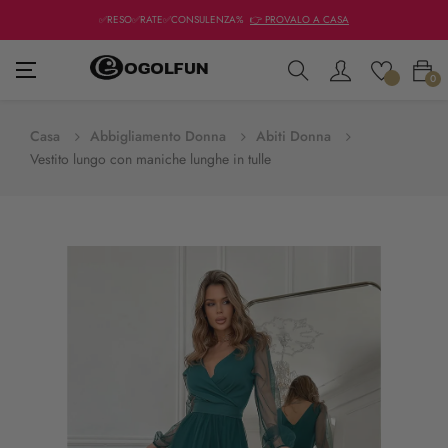
✅RESO✅RATE✅CONSULENZA%
👉 PROVALO A CASA
navigazione
☰
0
Toggle
Casa
Abbigliamento Donna
Abiti Donna
Vestito lungo con maniche lunghe in tulle