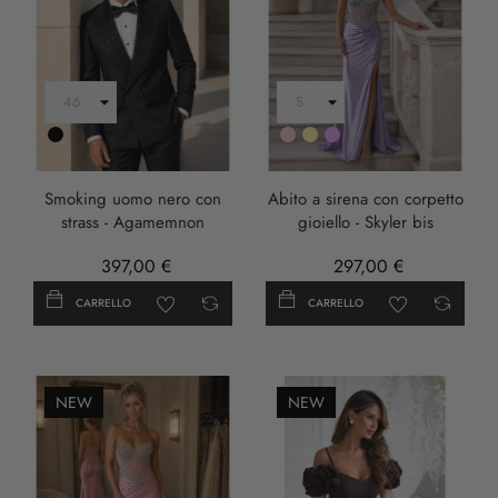
Nero
Rosa
Oro
LILLA
Smoking uomo nero con
Abito a sirena con corpetto
strass - Agamemnon
gioiello - Skyler bis
397,00 €
297,00 €
CARRELLO
CARRELLO
NEW
NEW