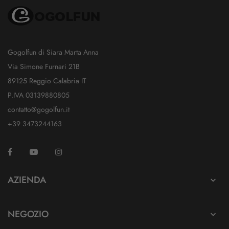
Gogolfun di Siara Marta Anna
Via Simone Furnari 21B
89125 Reggio Calabria IT
P.IVA 03139880805
contatto@gogolfun.it
+39 3473244163
Facebook
YouTube
Instagram
TikTok
AZIENDA

NEGOZIO
