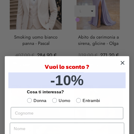
LILLA
Smoking uomo bianco
Abito da cerimonia a
panna - Pascal
sirena, glicine - Olga
407,00 €
284,90 €
339,00 €
271,20 €
Vuoi lo sconto ?
CARRELLO
CARRELLO
-10%
-30%
-30%
Cosa ti interessa?
Donna
Uomo
Entrambi
Cognome
nome