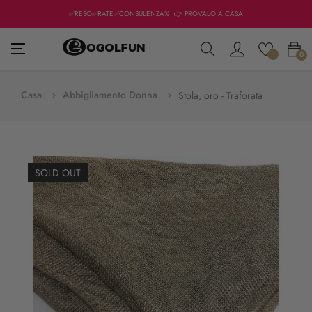
✅RESO✅RATE✅CONSULENZA%
👉 PROVALO A CASA
navigazione
☰
0
Toggle
Casa
Abbigliamento Donna
Stola, oro - Traforata
SOLD OUT