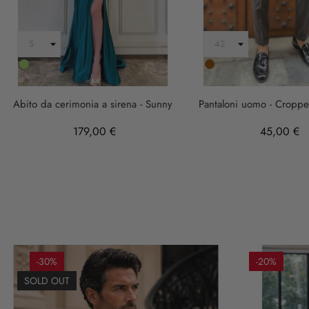
Verde
Marrone
Abito da cerimonia a sirena - Sunny
Pantaloni uomo - Croppe
179,00 €
45,00 €
-30%
-20%
SOLD OUT