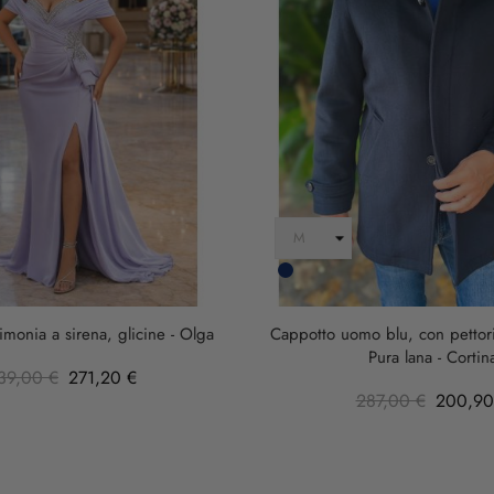
Blu
Scuro
imonia a sirena, glicine - Olga
Cappotto uomo blu, con pettorin
Pura lana - Cortin
39,00 €
271,20 €
287,00 €
200,90