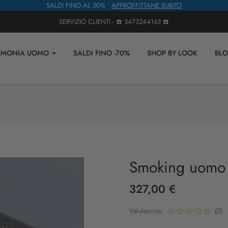
SALDI FINO AL 50%
APPROFFITTANE SUBITO
SERVIZIO CLIENTI - ☎️
3473244163
☎️
IMONIA UOMO
SALDI FINO -70%
SHOP BY LOOK
BL
Smoking uomo c
327,00 €
Valutazione:
(0)