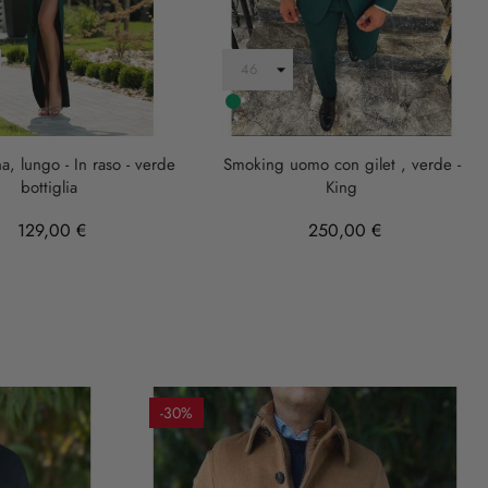
Smeraldo
, lungo - In raso - verde
Smoking uomo con gilet , verde -
bottiglia
King
129,00 €
250,00 €
-30%