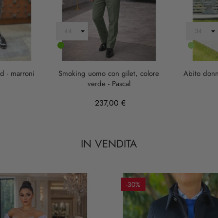
verde
Verde
salvia
d - marroni
Smoking uomo con gilet, colore
Abito donna
verde - Pascal
237,00 €
IN VENDITA
-30%