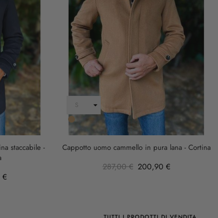
Cammello
a staccabile -
Cappotto uomo cammello in pura lana - Cortina
a
287,00 €
200,90 €
 €
TUTTI I PRODOTTI DI VENDITA