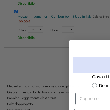
Disponibile
Mocassini uomo neri - Con bon bon - Made in Italy
Colore: Ner
99,00 €
Colore
Numero
Disponibile
Cosa ti 
Donn
Elegantissimo smoking uomo nero con gilet e plastrom.
Giacca in tessuto brillantinato con rever in raso nero
Cognome
Pantaloni leggermente elasticizzati
Gilet doppiopetto
Smoking DROP 7