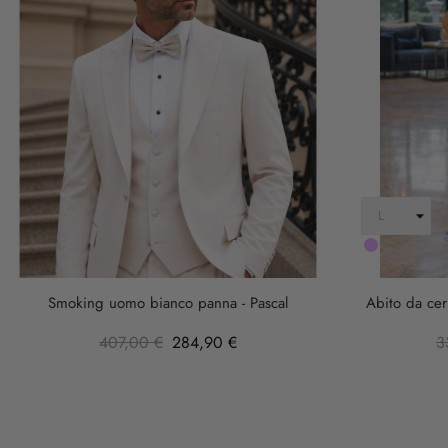
LILLA
Smoking uomo bianco panna - Pascal
Abito da cer
407,00 €
284,90 €
3