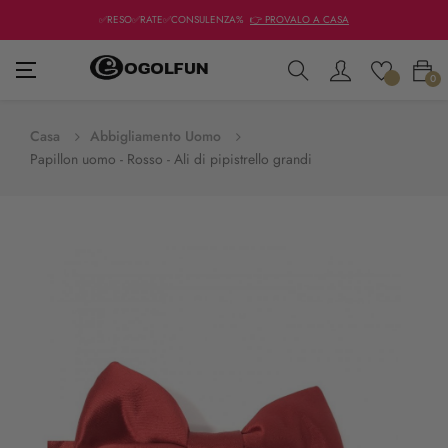
✅RESO✅RATE✅CONSULENZA%
👉 PROVALO A CASA
navigazione
☰
0
Toggle
Casa
Abbigliamento Uomo
Papillon uomo - Rosso - Ali di pipistrello grandi