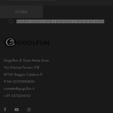
ENTRA
Desidero ricevere novità e promozioni in linea al mio profilo
Gogolfun di Siara Marta Anna
Via Simone Furnari 21B
89125 Reggio Calabria IT
P.IVA 03139880805
contatto@gogolfun.it
+39 3473244163
Facebook
YouTube
Instagram
TikTok