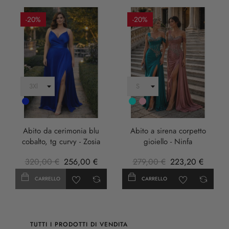
-20%
-20%
Cobalto
Turchese
rosa
anticha
Abito da cerimonia blu
Abito a sirena corpetto
cobalto, tg curvy - Zosia
gioiello - Ninfa
320,00 €
256,00 €
279,00 €
223,20 €
CARRELLO
CARRELLO
TUTTI I PRODOTTI DI VENDITA