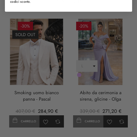
IN VENDITA
codici sconto.
-30%
-20%
SOLD OUT
LILLA
Smoking uomo bianco
Abito da cerimonia a
panna - Pascal
sirena, glicine - Olga
407,00 €
284,90 €
339,00 €
271,20 €
CARRELLO
CARRELLO