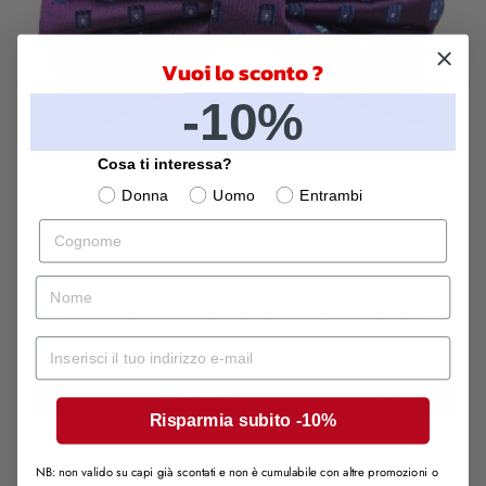
Vuoi lo sconto ?
-10%
‹
›
Cosa ti interessa?
Donna
Uomo
Entrambi
Cognome
nome
Papillon uomo - Viola con pois - Papillon particolare
Mail
9,99 €
CARRELLO
Risparmia subito -10%
NB: non valido su capi già scontati e non è cumulabile con altre promozioni o