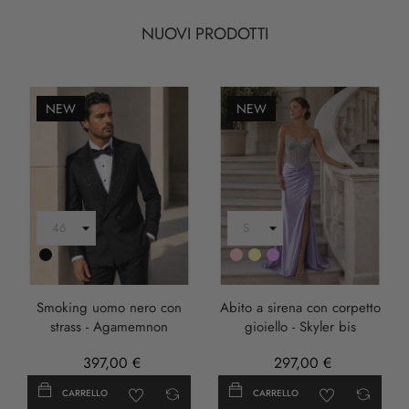
NUOVI PRODOTTI
NEW
NEW
Nero
Rosa
Oro
LILLA
Smoking uomo nero con
Abito a sirena con corpetto
strass - Agamemnon
gioiello - Skyler bis
397,00 €
297,00 €
CARRELLO
CARRELLO