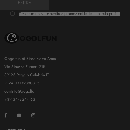
ENTRA
Desidero ricevere novità e promozioni in linea al mio profilo
Gogolfun di Siara Marta Anna
Via Simone Furnari 21B
89125 Reggio Calabria IT
P.IVA 03139880805
contatto@gogolfun.it
+39 3473244163
Facebook
YouTube
Instagram
TikTok