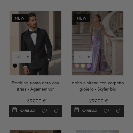
NEW
NEW
Nero
Rosa
Oro
LILLA
Smoking uomo nero con
Abito a sirena con corpetto
strass - Agamemnon
gioiello - Skyler bis
397,00 €
297,00 €
CARRELLO
CARRELLO