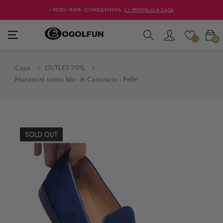
✅RESO✅RATE✅CONSULENZA%
👉 PROVALO A CASA
navigazione
☰
0
Toggle
Casa
OUTLET-70%
Mocassini uomo blu - In Camoscio - Pelle
SOLD OUT