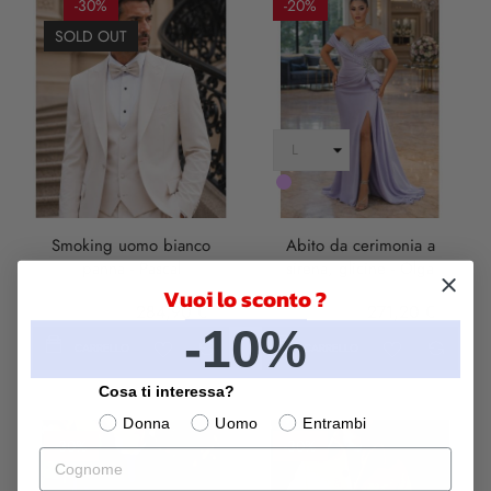
-30%
-20%
SOLD OUT
LILLA
Smoking uomo bianco
Abito da cerimonia a
panna - Pascal
sirena, glicine - Olga
Vuoi lo sconto ?
407,00 €
284,90 €
339,00 €
271,20 €
-10%
CARRELLO
CARRELLO
Cosa ti interessa?
Donna
Uomo
Entrambi
-30%
-30%
Cognome