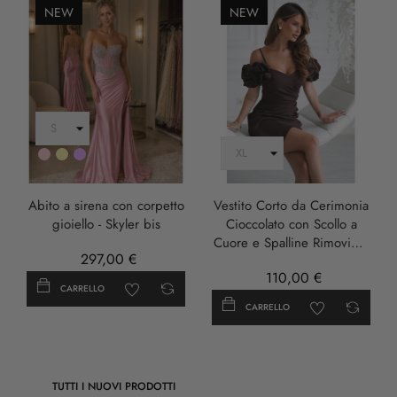
NEW
NEW
Rosa
Oro
LILLA
Abito a sirena con corpetto
Vestito Corto da Cerimonia
gioiello - Skyler bis
Cioccolato con Scollo a
Cuore e Spalline Rimovibili
297,00 €
- Damia
110,00 €
CARRELLO
CARRELLO
TUTTI I NUOVI PRODOTTI