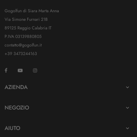
Gogolfun di Siara Marta Anna
Via Simone Furnari 21B
89125 Reggio Calabria IT
P.IVA 03139880805
contatto@gogolfun.it
+39 3473244163
Facebook
YouTube
Instagram
TikTok
AZIENDA

NEGOZIO

AIUTO
