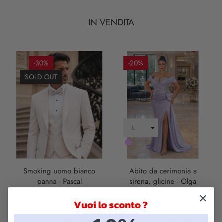
IN VENDITA
-30%
-20%
SOLD OUT
LILLA
Smoking uomo bianco
Abito da cerimonia a
panna - Pascal
sirena, glicine - Olga
407,00 €
284,90 €
339,00 €
271,20 €
Vuoi lo sconto ?
CARRELLO
CARRELLO