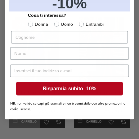
-10%
Cosa ti interessa?
Donna
Uomo
Entrambi
-20%
-20%
Cognome
nome
Mail
Cobalto
Turchese
rosa
anticha
Risparmia subito -10%
Abito da cerimonia blu
Abito a sirena corpetto
cobalto, tg curvy - Zosia
gioiello - Ninfa
NB: non valido su capi già scontati e non è cumulabile con altre promozioni o
codici sconto.
320,00 €
256,00 €
279,00 €
223,20 €
CARRELLO
CARRELLO