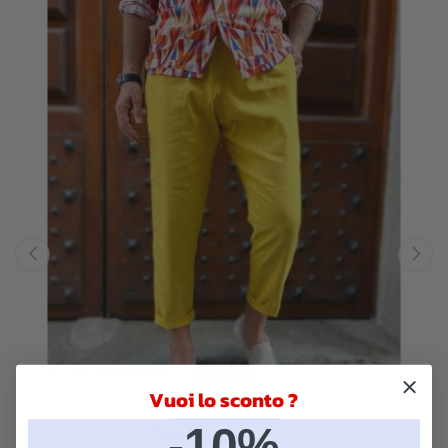
‹
›
Vuoi lo sconto ?
-10%