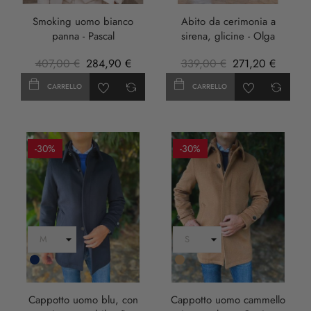
Smoking uomo bianco
Abito da cerimonia a
panna - Pascal
sirena, glicine - Olga
407,00 €
284,90 €
339,00 €
271,20 €
CARRELLO
CARRELLO
-30%
-30%
Blu
Cammello
Scuro
Cappotto uomo blu, con
Cappotto uomo cammello