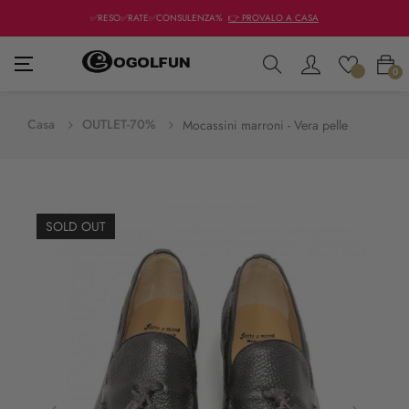
✅RESO✅RATE✅CONSULENZA%
👉 PROVALO A CASA
navigazione
☰
0
Toggle
Casa
OUTLET-70%
Mocassini marroni - Vera pelle
SOLD OUT