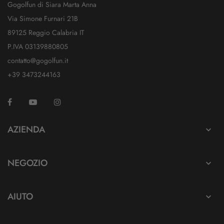
Gogolfun di Siara Marta Anna
Via Simone Furnari 21B
89125 Reggio Calabria IT
P.IVA 03139880805
contatto@gogolfun.it
+39 3473244163
Facebook
YouTube
Instagram
TikTok
AZIENDA

NEGOZIO

AIUTO
