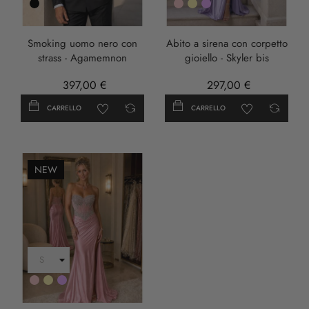
Nero
Rosa
Oro
LILLA
Smoking uomo nero con
Abito a sirena con corpetto
strass - Agamemnon
gioiello - Skyler bis
397,00 €
297,00 €
CARRELLO
CARRELLO
NEW
Rosa
Oro
LILLA