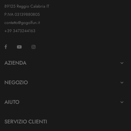
89125 Reggio Calabria IT
P.IVA 03139880805
contatto@gogolfun.it
+39 3473244163
Facebook
YouTube
Instagram
TikTok
AZIENDA

NEGOZIO

AIUTO

SERVIZIO CLIENTI