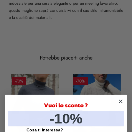
indossiate per una serata elegante o per un meeting lavorativo,
questo maglione saprà conquistarvi con il suo stile intramontabile
e la qualità dei materiali.
Potrebbe piacerti anche
-70%
-70%
Vuoi lo sconto ?
-10%
Grigio
Panna
Cosa ti interessa?