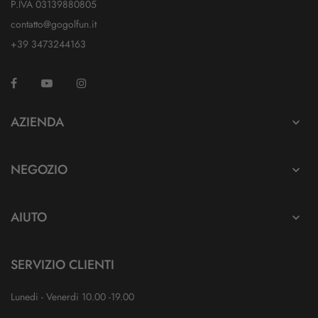
P.IVA 03139880805
contatto@gogolfun.it
+39 3473244163
Facebook
YouTube
Instagram
TikTok
AZIENDA

NEGOZIO

AIUTO

SERVIZIO CLIENTI
Lunedi - Venerdi 10.00 -19.00