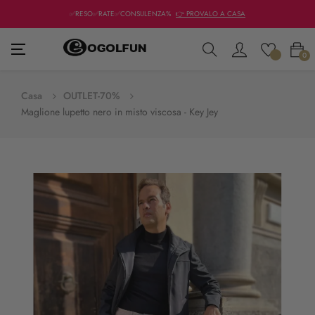
✅RESO✅RATE✅CONSULENZA%
👉 PROVALO A CASA
navigazione
☰
0
Toggle
Casa
OUTLET-70%
Maglione lupetto nero in misto viscosa - Key Jey