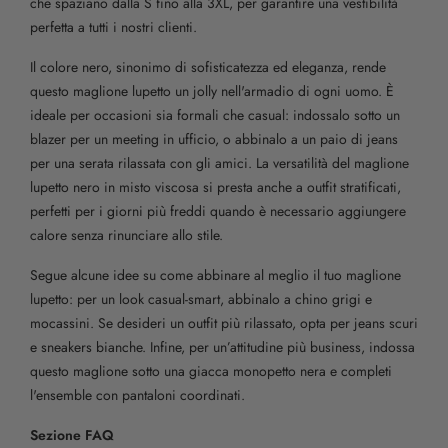
che spaziano dalla S fino alla 3XL, per garantire una vestibilità
perfetta a tutti i nostri clienti.
Il colore nero, sinonimo di sofisticatezza ed eleganza, rende
questo maglione lupetto un jolly nell'armadio di ogni uomo. È
ideale per occasioni sia formali che casual: indossalo sotto un
blazer per un meeting in ufficio, o abbinalo a un paio di jeans
per una serata rilassata con gli amici. La versatilità del maglione
lupetto nero in misto viscosa si presta anche a outfit stratificati,
perfetti per i giorni più freddi quando è necessario aggiungere
calore senza rinunciare allo stile.
Segue alcune idee su come abbinare al meglio il tuo maglione
lupetto: per un look casual-smart, abbinalo a chino grigi e
mocassini. Se desideri un outfit più rilassato, opta per jeans scuri
e sneakers bianche. Infine, per un’attitudine più business, indossa
questo maglione sotto una giacca monopetto nera e completi
l'ensemble con pantaloni coordinati.
Sezione FAQ