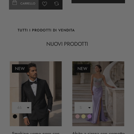
CARRELLO
TUTTI I PRODOTTI DI VENDITA
NUOVI PRODOTTI
NEW
NEW
Nero
Rosa
Oro
LILLA
Smoking uomo nero con
Abito a sirena con corpetto