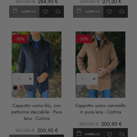
407,00 €
284,90 €
339,00 €
271,20 €
CARRELLO
CARRELLO
-30%
-30%
Blu
Cammello
Scuro
Cappotto uomo blu, con
Cappotto uomo cammello
pettorina staccabile - Pura
in pura lana - Cortina
lana - Cortina
287,00 €
200,90 €
287,00 €
200,90 €
CARRELLO