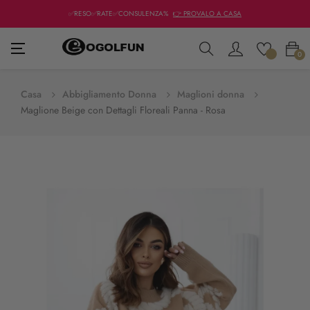
✅RESO✅RATE✅CONSULENZA%
👉 PROVALO A CASA
navigazione
☰
0
Toggle
Casa
Abbigliamento Donna
Maglioni donna
Maglione Beige con Dettagli Floreali Panna - Rosa