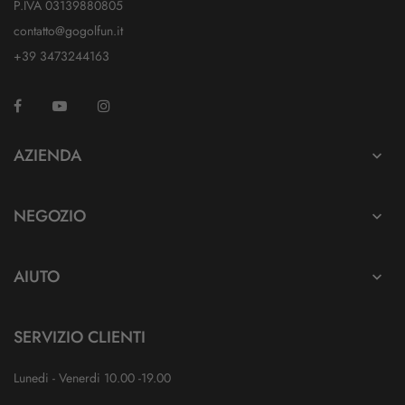
P.IVA 03139880805
contatto@gogolfun.it
+39 3473244163
Facebook
YouTube
Instagram
TikTok
AZIENDA

NEGOZIO

AIUTO

SERVIZIO CLIENTI
Lunedi - Venerdi 10.00 -19.00