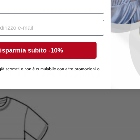
zazione che utilizziamo principalmente, fornisce stampe con resa f
isparmia subito -10%
Guida alle taglie
ià scontati e non è cumulabile con altre promozioni o