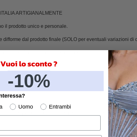
 ITALIA ARTIGIANALMENTE
ono il prodotto unico e personale.
difforme dal prodotto finale (SOLO per eventuali variazioni di c
 alcuni prodotti – in funzione della tecnica di stampa utilizzata –
Vuoi lo sconto ?
-10%
interessa?
a
Uomo
Entrambi
tivi, è per questo motivo che preferiamo capi e procedimenti di 