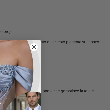
olore).
 potrebbero variare rispetto all’articolo presente sul nostro
stampa standard internazionale che garantisce la totale