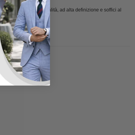
otografica di alta qualità, ad alta definizione e soffici al