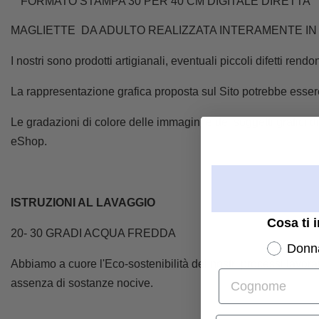
FORMATO STAMPA 30 PER 40 CM DIGITALE DIRETTA
MAGLIETTE DA ADULTO REALIZZATA INTERAMENTE IN
I nostri sono prodotti artigianali, eventuali piccoli difetti rend
La rappresentazione grafica proposta sul Sito potrebbe essere 
Le gradazioni di colore delle immagini e dei soggetti grafici di
eShop.
ISTRUZIONI AL LAVAGGIO
Cosa ti 
20- 30 GRADI ACQUA FREDDA
Donn
Abbiamo a cuore l'Eco-sostenibilità dei nostri processi lavora
Cognome
assenza di sostanze nocive.