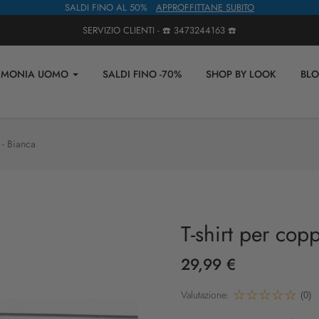
SALDI FINO AL 50%
APPROFFITTANE SUBITO
SERVIZIO CLIENTI - ☎️
3473244163
☎️
IMONIA UOMO
SALDI FINO -70%
SHOP BY LOOK
BL
 - Bianca
T-shirt per copp
29,99 €
Valutazione:
(0)