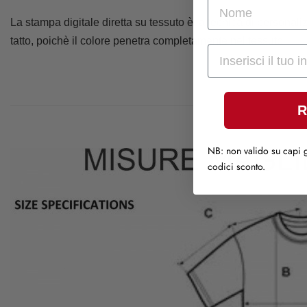
nome
La stampa digitale diretta su tessuto è la tecnica di personaliz
tatto, poichè il colore penetra completamente nel tessuto
Mail
R
NB: non valido su capi g
codici sconto.