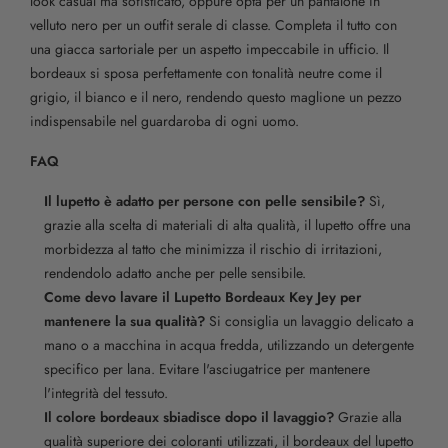
look casual ma sofisticato, oppure opta per un pantalone in
velluto nero per un outfit serale di classe. Completa il tutto con
una giacca sartoriale per un aspetto impeccabile in ufficio. Il
bordeaux si sposa perfettamente con tonalità neutre come il
grigio, il bianco e il nero, rendendo questo maglione un pezzo
indispensabile nel guardaroba di ogni uomo.
FAQ
Il lupetto è adatto per persone con pelle sensibile?
Sì,
grazie alla scelta di materiali di alta qualità, il lupetto offre una
morbidezza al tatto che minimizza il rischio di irritazioni,
rendendolo adatto anche per pelle sensibile.
Come devo lavare il Lupetto Bordeaux Key Jey per
mantenere la sua qualità?
Si consiglia un lavaggio delicato a
mano o a macchina in acqua fredda, utilizzando un detergente
specifico per lana. Evitare l'asciugatrice per mantenere
l'integrità del tessuto.
Il colore bordeaux sbiadisce dopo il lavaggio?
Grazie alla
qualità superiore dei coloranti utilizzati, il bordeaux del lupetto