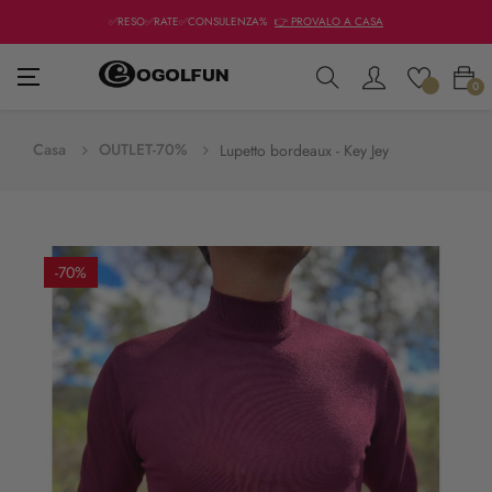
✅RESO✅RATE✅CONSULENZA%
👉 PROVALO A CASA
navigazione
☰
0
Toggle
Casa
OUTLET-70%
Lupetto bordeaux - Key Jey
-70%