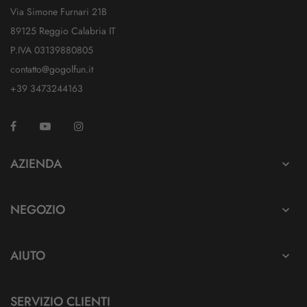
Via Simone Furnari 21B
89125 Reggio Calabria IT
P.IVA 03139880805
contatto@gogolfun.it
+39 3473244163
Facebook
YouTube
Instagram
TikTok
AZIENDA

NEGOZIO

AIUTO

SERVIZIO CLIENTI