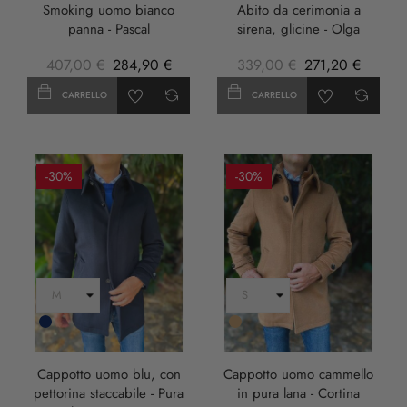
Smoking uomo bianco
Abito da cerimonia a
panna - Pascal
sirena, glicine - Olga
407,00 €
284,90 €
339,00 €
271,20 €
CARRELLO
CARRELLO
-30%
-30%
Blu
Cammello
Scuro
Cappotto uomo blu, con
Cappotto uomo cammello
pettorina staccabile - Pura
in pura lana - Cortina