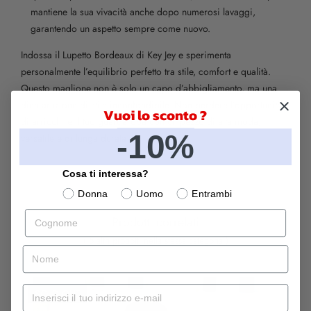
mantiene la sua vivacità anche dopo numerosi lavaggi,
garantendo un aspetto sempre come nuovo.
Indossa il Lupetto Bordeaux di Key Jey e sperimenta
personalmente l’equilibrio perfetto tra stile, comfort e qualità.
Questo maglione non è solo un capo d’abbigliamento, ma una
dichiarazione di stile inconfondibile. Non perdere l’opportunità
Vuoi lo sconto ?
di arricchire il tuo guardaroba con un pezzo di alta moda,
-10%
versatile e di lunga durata.
Cosa ti interessa?
Donna
Uomo
Entrambi
Cognome
Prodotti correlati
( 5 altri prodotti nella stessa categoria )
nome
Mail
SOLD OUT