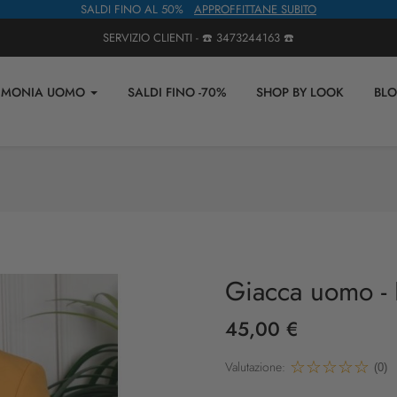
SALDI FINO AL 50%
APPROFFITTANE SUBITO
SERVIZIO CLIENTI - ☎️
3473244163
☎️
IMONIA UOMO
SALDI FINO -70%
SHOP BY LOOK
BL
Giacca uomo - 
45,00 €
Valutazione:
(0)