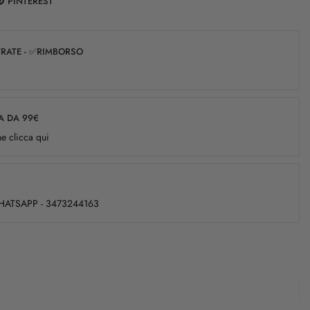
PINTEREST
✅RATE - ✅RIMBORSO
A DA 99€
e clicca qui
WHATSAPP - 3473244163