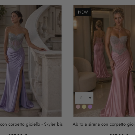
NEW
Rosa
Oro
LILLA
con corpetto gioiello - Skyler bis
Abito a sirena con corpetto gioie