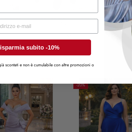
Nero
Grigio
tto, Beige
Pantaloni uomo slim fit, nero - Tipo
Abito blaz
Cavalli
 €
50,00 €
isparmia subito -10%
IN VENDITA
ià scontati e non è cumulabile con altre promozioni o
-20%