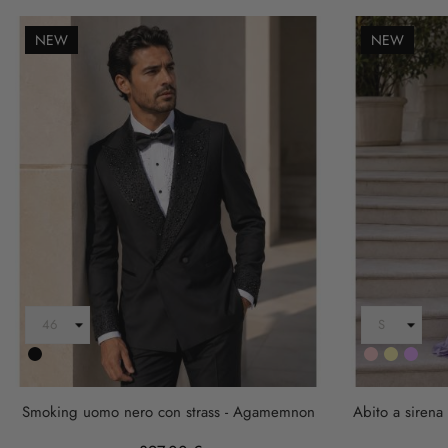
NEW
NEW
Nero
Rosa
Oro
LILLA
Smoking uomo nero con strass - Agamemnon
Abito a sirena 