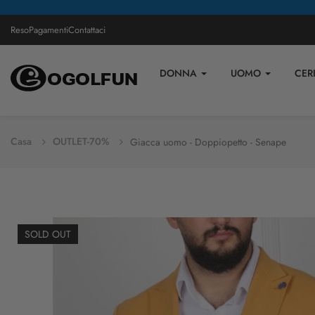
Reso
Pagamenti
Contattaci
DONNA
UOMO
CER
Casa
OUTLET-70%
Giacca uomo - Doppiopetto - Senape
SOLD OUT