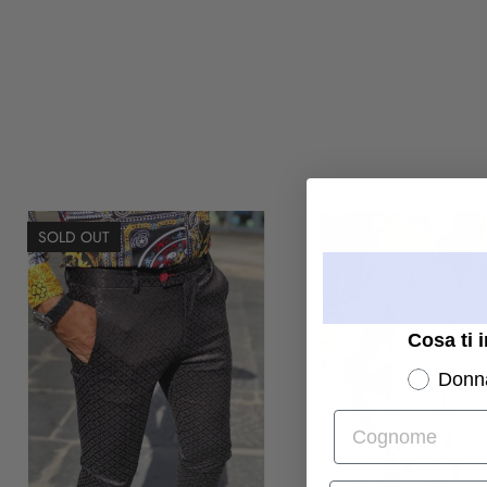
SOLD OUT
-70%
Cosa ti 
Donn
Cognome