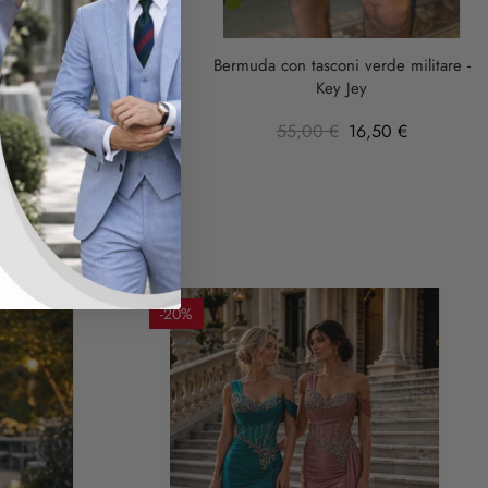
verde
militare
er donna - Grigio e nero
Bermuda con tasconi verde militare -
Key Jey
75,01 €
55,00 €
16,50 €
-20%