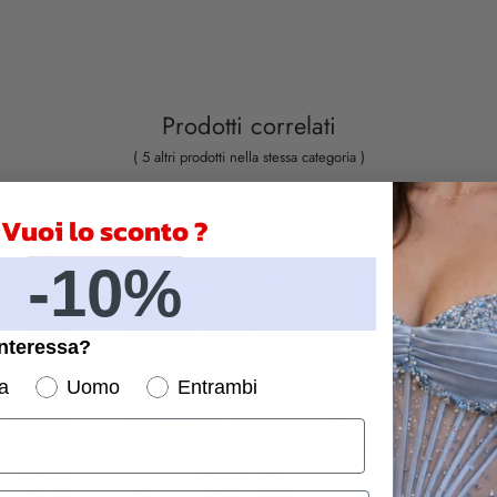
Prodotti correlati
( 5 altri prodotti nella stessa categoria )
Vuoi lo sconto ?
-10%
interessa?
a
Uomo
Entrambi