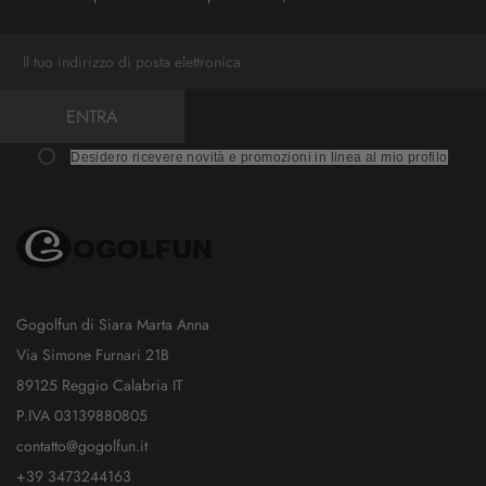
ENTRA
Desidero ricevere novità e promozioni in linea al mio profilo
Gogolfun di Siara Marta Anna
Via Simone Furnari 21B
89125 Reggio Calabria IT
P.IVA 03139880805
contatto@gogolfun.it
+39 3473244163