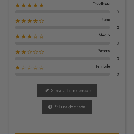
Eccellente
★★★★★
0
Bene
★★★★☆
0
Medio
★★★☆☆
0
Povero
★★☆☆☆
0
Terribile
★☆☆☆☆
0
Scrivi la tua recensione
Fai una domanda