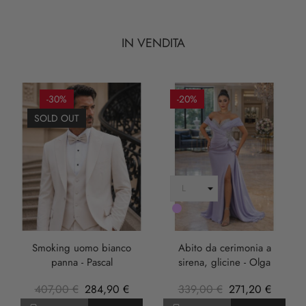
IN VENDITA
-30%
-20%
SOLD OUT
LILLA
Smoking uomo bianco
Abito da cerimonia a
panna - Pascal
sirena, glicine - Olga
407,00 €
284,90 €
339,00 €
271,20 €