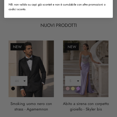
NB: non valido su capi già scontati e non è cumulabile con altre promozioni o
codici sconto.
TUTTI I PRODOTTI DI VENDITA
NUOVI PRODOTTI
NEW
NEW
Nero
Rosa
Oro
LILLA
Smoking uomo nero con
Abito a sirena con corpetto
strass - Agamemnon
gioiello - Skyler bis