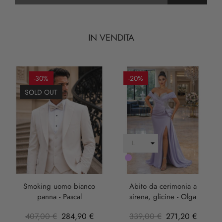
IN VENDITA
-30%
-20%
SOLD OUT
LILLA
Smoking uomo bianco
Abito da cerimonia a
panna - Pascal
sirena, glicine - Olga
407,00 €
284,90 €
339,00 €
271,20 €