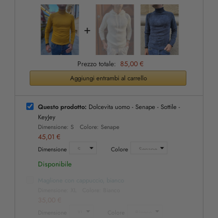
+
Prezzo totale:
85,00 €
Aggiungi entrambi al carrello
Questo prodotto:
Dolcevita uomo - Senape - Sottile -
KeyJey
Dimensione: S Colore: Senape
45,01 €
Dimensione
Colore
Disponibile
Maglione con cappuccio, bianco
Dimensione: XL Colore: Bianco
35,00 €
Dimensione
Colore