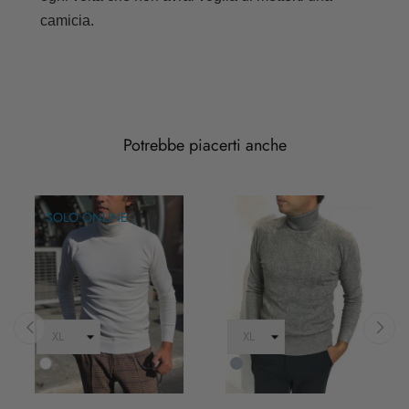
camicia.
Potrebbe piacerti anche
SOLO ONLINE
‹
›
Bianco
Grigio