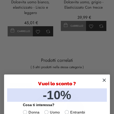
Dolcevita uomo bianco,
Dolcevita uomo, grigio -
elasticizzato - Liscio e
Elasticizzato Con trecce
leggero
39,99 €
45,01 €
CARRELLO
CARRELLO
Prodotti correlati
( 5 altri prodotti nella stessa categoria )
Vuoi lo sconto ?
SOLD OUT
-10%
Cosa ti interessa?
Donna
Uomo
Entrambi