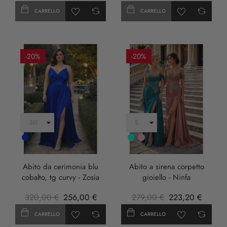
CARRELLO
CARRELLO
-20%
-20%
Cobalto
Turchese
rosa
anticha
Abito da cerimonia blu
Abito a sirena corpetto
cobalto, tg curvy - Zosia
gioiello - Ninfa
320,00 €
256,00 €
279,00 €
223,20 €
CARRELLO
CARRELLO