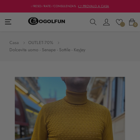
✅RESO✅RATE✅CONSULENZA%
👉 PROVALO A CASA
navigazione
☰
0
Toggle
Casa
OUTLET-70%
Dolcevita uomo - Senape - Sottile - KeyJey