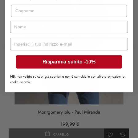
Cognome
nome
Mail
‹
›
Risparmia subito -10%
NB: non valido su capi già scontati e non è cumulabile con altre promozioni o
codici sconto.
Montgomery blu - Paul Miranda
199,99 €
CARRELLO