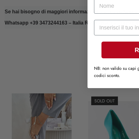
nome
Se hai bisogno di maggiori informazioni o aiuto nella scelt
Mail
Whatsapp +39 3473244163 – Italia Reso - Rate – Consulen
R
NB: non valido su capi g
codici sconto.
SOLD OUT