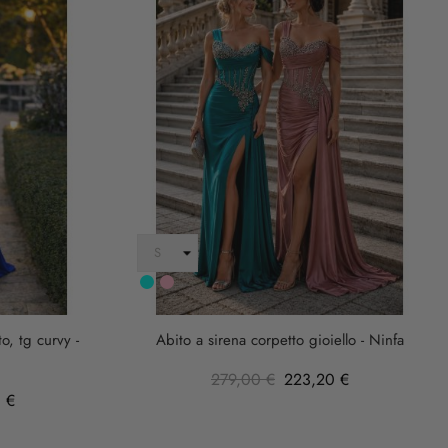
Turchese
rosa
anticha
o, tg curvy -
Abito a sirena corpetto gioiello - Ninfa
279,00 €
223,20 €
 €