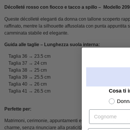
Décolleté rosso con fiocco e tacco a spillo –
Modello 2094
Queste décolleté eleganti da donna con tallone scoperto rappre
raffinato, mentre la silhouette affusolata con punta appuntita s
camminata stabile ed elegante.
Guida alle taglie – Lunghezza suola interna:
Taglia 36 → 23.5 cm
Taglia 37 → 24 cm
Taglia 38 → 25 cm
Taglia 39 → 25.5 cm
Taglia 40 → 26 cm
Cosa ti 
Taglia 41 → 26.5 cm
Donn
Perfette per:
Cognome
Matrimoni, cerimonie, appuntamenti eleganti o come tocco di s
charme, senza rinunciare alla praticità.