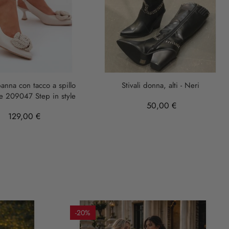
anna con tacco a spillo
Stivali donna, alti - Neri
le 209047 Step in style
50,00 €
129,00 €
-20%