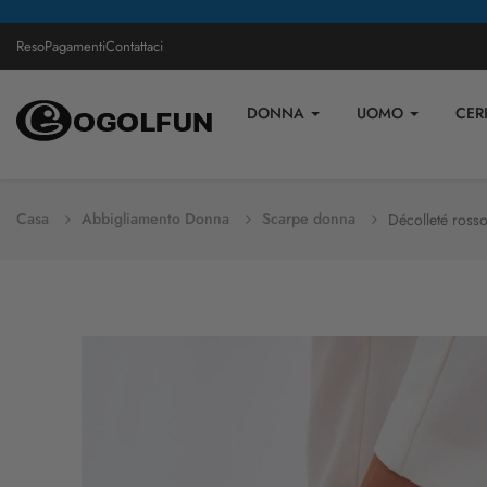
Reso
Pagamenti
Contattaci
DONNA
UOMO
CER
Casa
Abbigliamento Donna
Scarpe donna
Décolleté rosso