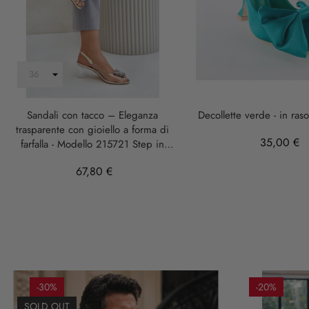
Sandali con tacco – Eleganza
Decollette verde - in ras
trasparente con gioiello a forma di
35,00 €
farfalla - Modello 215721 Step in
Style
67,80 €
-30%
-20%
SOLD OUT