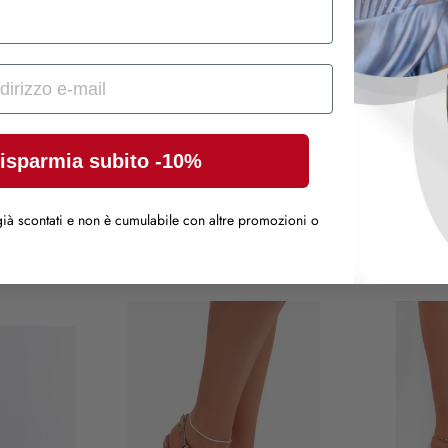
a della taglia contattaci 
za. 
isparmia subito -10%
Prodotti correlati
ià scontati e non è cumulabile con altre promozioni o
( 5 altri prodotti nella stessa categoria )