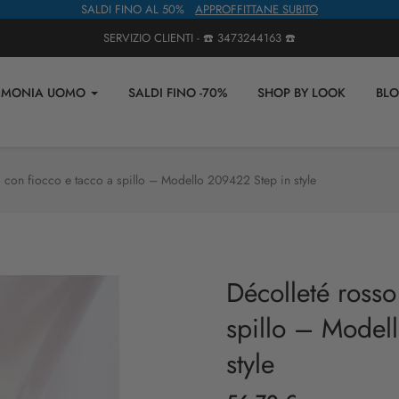
SALDI FINO AL 50%
APPROFFITTANE SUBITO
SERVIZIO CLIENTI - ☎️
3473244163
☎️
IMONIA UOMO
SALDI FINO -70%
SHOP BY LOOK
BL
 con fiocco e tacco a spillo – Modello 209422 Step in style
Décolleté rosso
spillo – Model
style