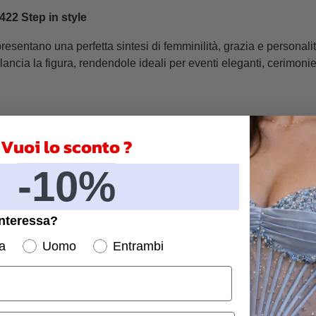
22 Step in style
sentano una perfetta sintesi di femminilità, grazia e personalit
lancia la figura, rendendole ideali per eventi eleganti, cerimonie
Vuoi lo sconto ?
-10%
interessa?
a
Uomo
Entrambi
tile in un look da sera. Le décolleté rosse con fiocco sono la s