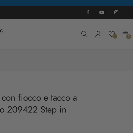
Facebook
YouTube
Instagra
Ti
OG
0
 con fiocco e tacco a
lo 209422 Step in