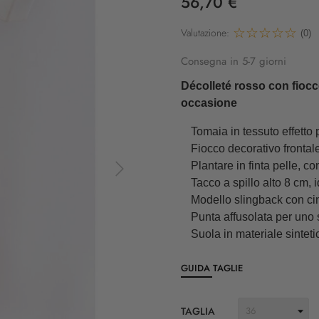
56,70 €
Valutazione:
(0)
Consegna in 5-7 giorni
Décolleté rosso con fiocco
occasione
Tomaia in tessuto effetto 
Fiocco decorativo frontale
Plantare in finta pelle, co
Tacco a spillo alto 8 cm, 
Modello slingback con cint
Punta affusolata per uno s
Suola in materiale sintet
GUIDA TAGLIE
TAGLIA