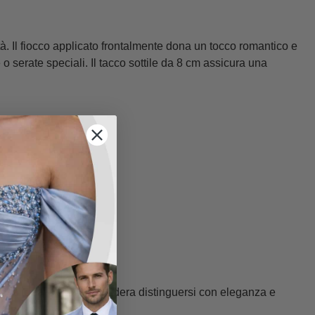
à. Il fiocco applicato frontalmente dona un tocco romantico e
 o serate speciali. Il tacco sottile da 8 cm assicura una
celta ideale per chi desidera distinguersi con eleganza e