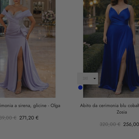
Cobalto
imonia a sirena, glicine - Olga
Abito da cerimonia blu cobalt
Zosia
39,00 €
271,20 €
320,00 €
256,00