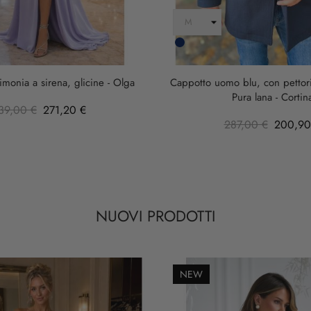
Blu
Scuro
imonia a sirena, glicine - Olga
Cappotto uomo blu, con pettorin
Pura lana - Cortin
39,00 €
271,20 €
287,00 €
200,90
NUOVI PRODOTTI
NEW