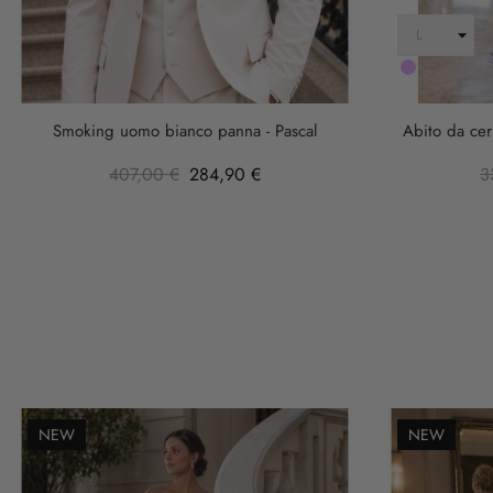
LILLA
Smoking uomo bianco panna - Pascal
Abito da cer
407,00 €
284,90 €
3
NEW
NEW