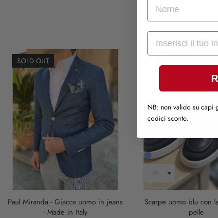
nome
Mail
SOLD OUT
R
NB: non valido su capi g
codici sconto.
Blu
Paul Miranda - Giacca uomo in jeans
Scarpe uomo blu con la
- Made in Italy
pelle