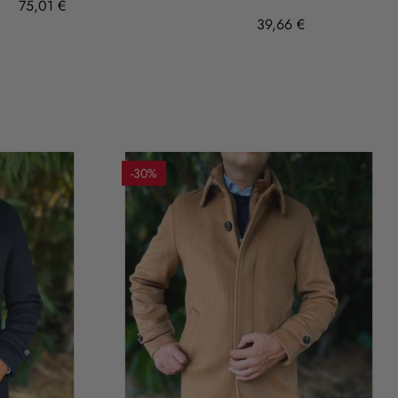
75,01 €
39,66 €
-30%