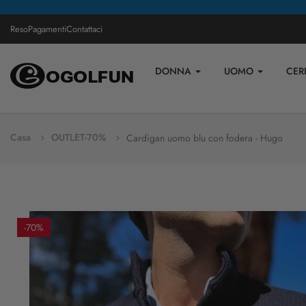
Reso
Pagamenti
Contattaci
DONNA
UOMO
CER
Casa
OUTLET-70%
Cardigan uomo blu con fodera - Hugo
-70%