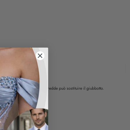
ali e nelle giornate meno fredde può sostituire il giubbotto.