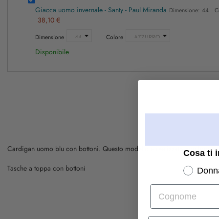
Giacca uomo invernale - Santy - Paul Miranda
Dimensione: 44 C
38,10 €
Dimensione
Colore
Disponibile
Cardigan uomo blu con bottoni. Questo modello è realizzato con fodera in
Cosa ti 
Tasche a toppa con bottoni
Donn
Cognome