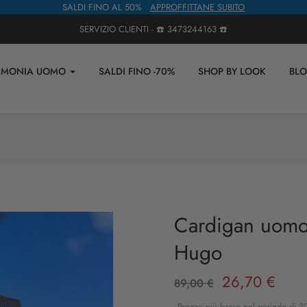
SALDI FINO AL 50%
APPROFFITTANE SUBITO
SERVIZIO CLIENTI - ☎️
3473244163
☎️
IMONIA UOMO
SALDI FINO -70%
SHOP BY LOOK
BL
Cardigan uomo 
Hugo
26,70 €
89,00 €
Prezzo più basso nel periodo di 30