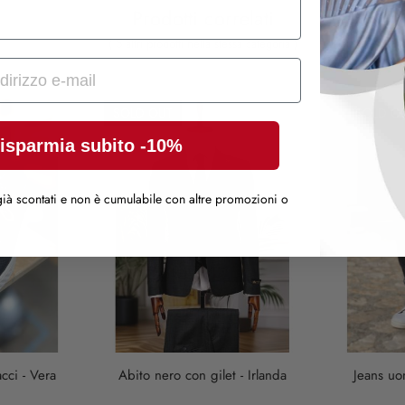
Prodotti correlati
( 5 altri prodotti nella stessa categoria )
SOLD OUT
SOLD O
isparmia subito -10%
ià scontati e non è cumulabile con altre promozioni o
cci - Vera
Abito nero con gilet - Irlanda
Jeans uo