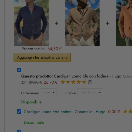
+
+
Prezzo totale:
64,80 €
Aggiungi i tre articoli al carrello
Questo prodotto:
Cardigan uomo blu con fodera - Hugo
Color
26,70 €
89,00 €
(5)
3Xl
Dimensione
Colore
Disponibile
Cardigan uomo con bottoni, Cammello - Hugo
0,00 €
Disponibile