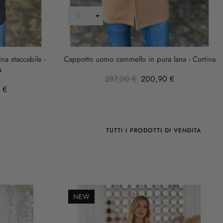
Cammello
a staccabile -
Cappotto uomo cammello in pura lana - Cortina
a
287,00 €
200,90 €
 €
TUTTI I PRODOTTI DI VENDITA
NEW