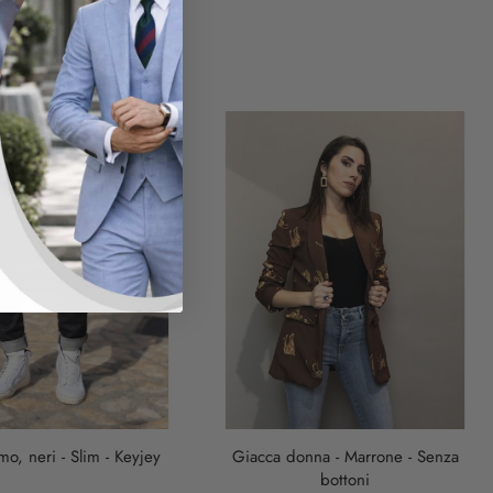
UT
mo, neri - Slim - Keyjey
Giacca donna - Marrone - Senza
bottoni