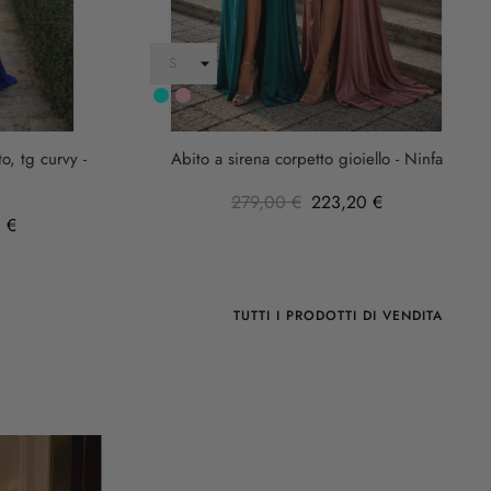
Turchese
rosa
anticha
o, tg curvy -
Abito a sirena corpetto gioiello - Ninfa
279,00 €
223,20 €
 €
TUTTI I PRODOTTI DI VENDITA