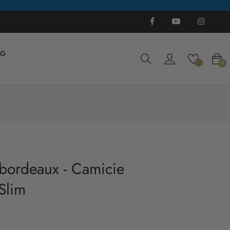
Facebook
YouTube
Instagra
Ti
OG
0
bordeaux - Camicie
 Slim