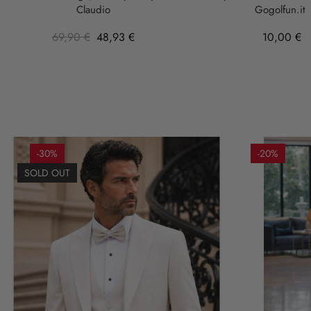
Claudio
Gogolfun.it
69,90 €
48,93 €
10,00 €
-30%
-20%
SOLD OUT