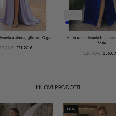
Cobalto
imonia a sirena, glicine - Olga
Abito da cerimonia blu cobalt
Zosia
39,00 €
271,20 €
320,00 €
256,00
NUOVI PRODOTTI
NEW