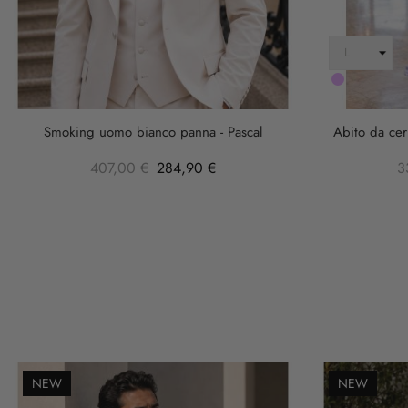
LILLA
Smoking uomo bianco panna - Pascal
Abito da cer
407,00 €
284,90 €
3
NEW
NEW