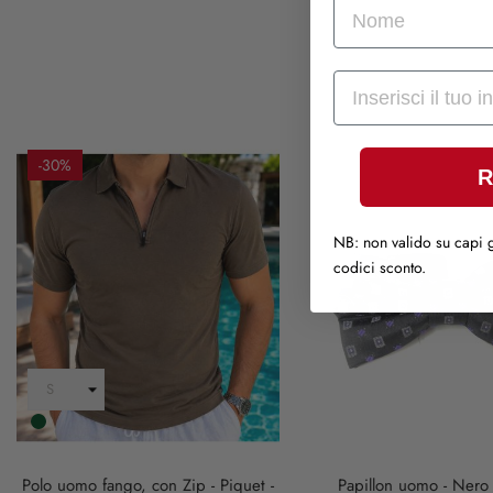
nome
Mail
-30%
R
NB: non valido su capi g
codici sconto.
Verde
scuro
Polo uomo fango, con Zip - Piquet -
Papillon uomo - Nero e