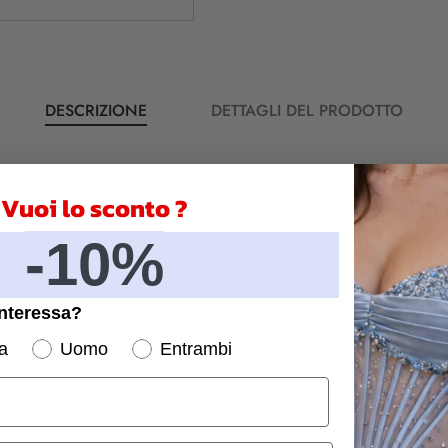
DESCRIZIONE
DETTAGLI DEL PRODOTTO
Vuoi lo sconto ?
bottone
-10%
interessa?
a
Uomo
Entrambi