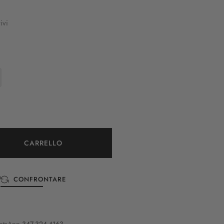
ivi
CARRELLO
CONFRONTARE
atsApp
347-324-4163