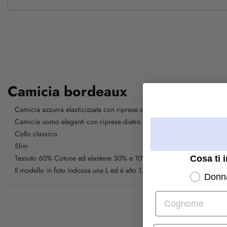
Camicia bordeaux
Camicia azzurra elasticizzata con riprese dietro, polsini standard con 
Camicie uomo eleganti con riprese dietro
Collo classico
Slim
Tessuto 60% Cotone ed elastene 30% e 10% poliestere
Cosa ti 
Il modello in foto indossa una L ed è alto 1,80cm per 79kg
Donn
Cognome