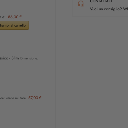
CONTATTACI
Vuoi un consiglio? 
ale:
86,00 €
rambi al carrello
sico - Slim
Dimensione:
57,00 €
e: verde militare