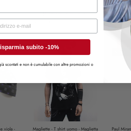
Prodotti correlati
( 5 altri prodotti nella stessa categoria )
SOLD OUT
-30%
isparmia subito -10%
SOLD O
ià scontati e non è cumulabile con altre promozioni o
 viola -
Magliette - T shirt uomo - Maglietta
Paul Mira