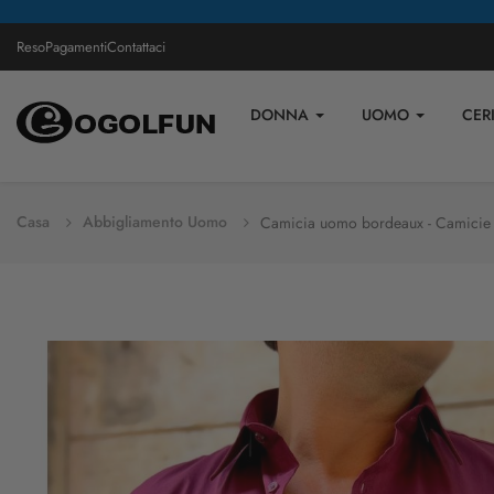
Reso
Pagamenti
Contattaci
DONNA
UOMO
CER
Casa
Abbigliamento Uomo
Camicia uomo bordeaux - Camicie c