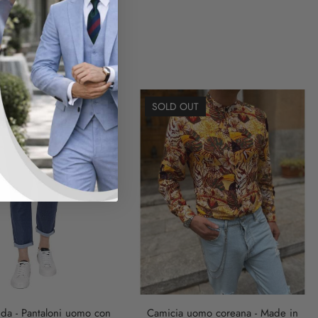
SOLD OUT
UT
nda - Pantaloni uomo con
Camicia uomo coreana - Made in