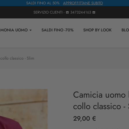
SALDI FINO AL 50%
APPROFFITTANE SUBITO
SERVIZIO CLIENTI - ☎️
3473244163
☎️
IMONIA UOMO
SALDI FINO -70%
SHOP BY LOOK
BL
ollo classico - Slim
Camicia uomo 
collo classico -
29,00 €