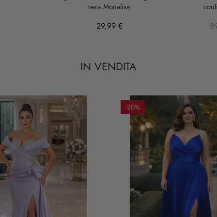
nera Monalisa
coul
29,99 €
8
IN VENDITA
-20%