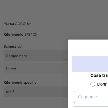
Marca
GOGOLfun
Riferimento
598-1-XS
Scheda dati
Composizione
Colore
Cosa ti 
Riferimenti specifici
Donn
ean13
Cognome