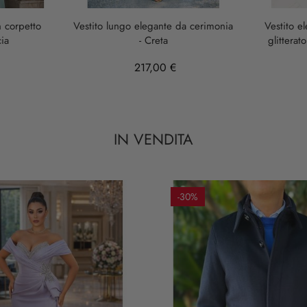
smeraldo
 corpetto
Vestito lungo elegante da cerimonia
Vestito e
ia
- Creta
glitterat
217,00 €
IN VENDITA
-30%