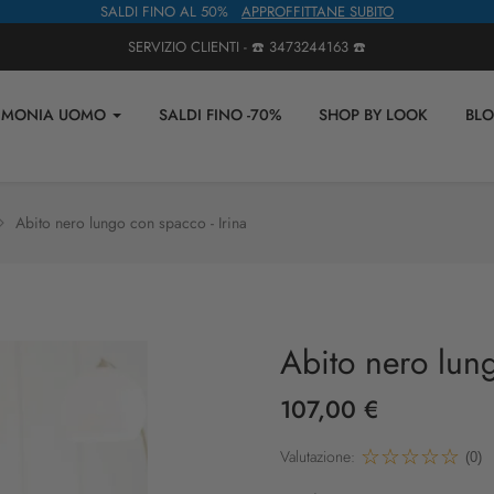
SALDI FINO AL 50%
APPROFFITTANE SUBITO
SERVIZIO CLIENTI - ☎️
3473244163
☎️
IMONIA UOMO
SALDI FINO -70%
SHOP BY LOOK
BL
Abito nero lungo con spacco - Irina
Abito nero lung
107,00 €
Valutazione:
(0)