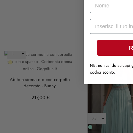
nome
Mail
R
Oro
NB: non valido su capi g
codici sconto.
Abito a sirena oro con corpetto
decorato - Bunny
217,00 €
Verde