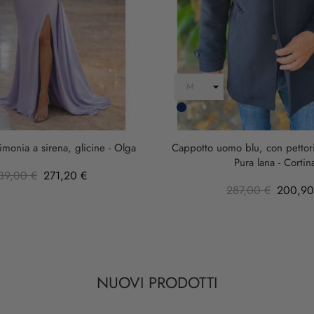
Blu
Scuro
imonia a sirena, glicine - Olga
Cappotto uomo blu, con pettorin
Pura lana - Cortin
39,00 €
271,20 €
287,00 €
200,90
NUOVI PRODOTTI