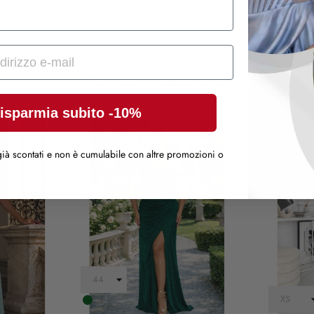
Prodotti correlati
( 5 altri prodotti nella stessa categoria )
isparmia subito -10%
ià scontati e non è cumulabile con altre promozioni o
verde