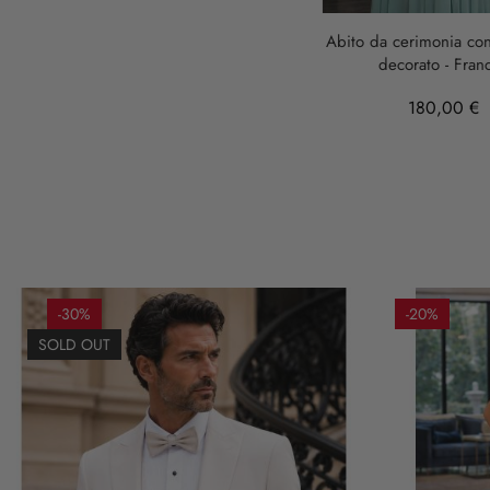
Tiffany
Abito da cerimonia con
decorato - Franc
180,00 €
-30%
-20%
SOLD OUT