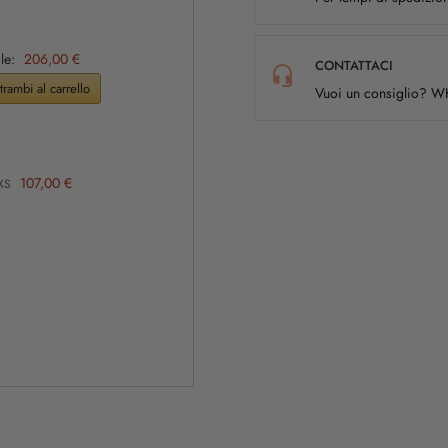
le:
206,00 €
CONTATTACI
rambi al carrello
Vuoi un consiglio? 
107,00 €
 XS