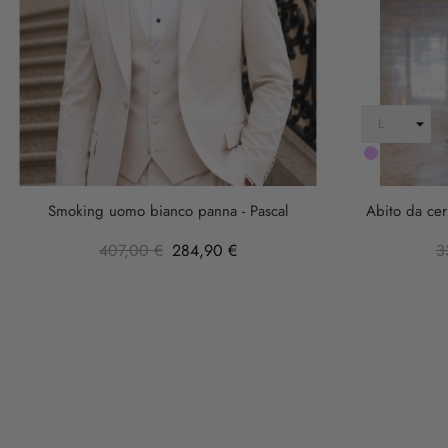
LILLA
Smoking uomo bianco panna - Pascal
Abito da cer
407,00 €
284,90 €
3