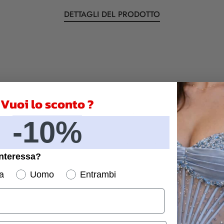
DETTAGLI DEL PRODOTTO
Vuoi lo sconto ?
95% Polyester, 5% Elastan
-10%
Czarny Brokat
interessa?
a
Uomo
Entrambi
5903938288548