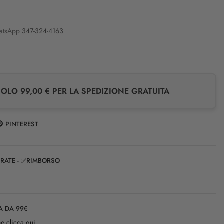
atsApp
347-324-4163
LO 99,00 € PER LA SPEDIZIONE GRATUITA
PINTEREST
✅RATE - ✅RIMBORSO
A DA 99€
e clicca qui