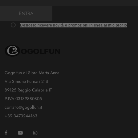
ENTRA
Desidero ricevere novità e promozioni in linea al mio profilo
Gogolfun di Siara Marta Anna
Via Simone Furnari 21B
89125 Reggio Calabria IT
P.IVA 03139880805
contatto@gogolfun.it
+39 3473244163
Facebook
YouTube
Instagram
TikTok