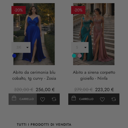
-20%
-20%
Cobalto
Turchese
rosa
anticha
Abito da cerimonia blu
Abito a sirena corpetto
cobalto, tg curvy - Zosia
gioiello - Ninfa
320,00 €
256,00 €
279,00 €
223,20 €
CARRELLO
CARRELLO
TUTTI I PRODOTTI DI VENDITA