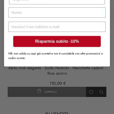
nome
Mail
‹
›
Risparmia subito -10%
NB: non valido su capi già scontati e non è cumulabile con altre promozioni o
codici sconto.
Abito midi elegante - Scollo Morbido - Manichette cadenti -
Rosa sporco
110,00 €
CARRELLO
IN VENDITA