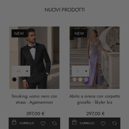
NUOVI PRODOTTI
NEW
NEW
Nero
Rosa
Oro
LILLA
Smoking uomo nero con
Abito a sirena con corpetto
strass - Agamemnon
gioiello - Skyler bis
397,00 €
297,00 €
CARRELLO
CARRELLO