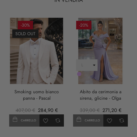
-30%
-20%
SOLD OUT
LILLA
Smoking uomo bianco
Abito da cerimonia a
panna - Pascal
sirena, glicine - Olga
407,00 €
284,90 €
339,00 €
271,20 €
CARRELLO
CARRELLO