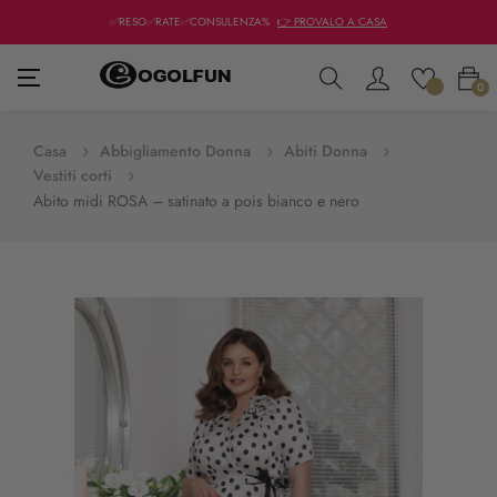
✅RESO✅RATE✅CONSULENZA%
👉 PROVALO A CASA
navigazione
☰
0
Toggle
Casa
Abbigliamento Donna
Abiti Donna
Vestiti corti
Abito midi ROSA – satinato a pois bianco e nero