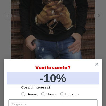
‹
›
Felpa uomo, nera - 2 Pac
Vuoi lo sconto ?
-10%
29,99 €
CARRELLO
Cosa ti interessa?
Donna
Uomo
Entrambi
Cognome
IN VENDITA