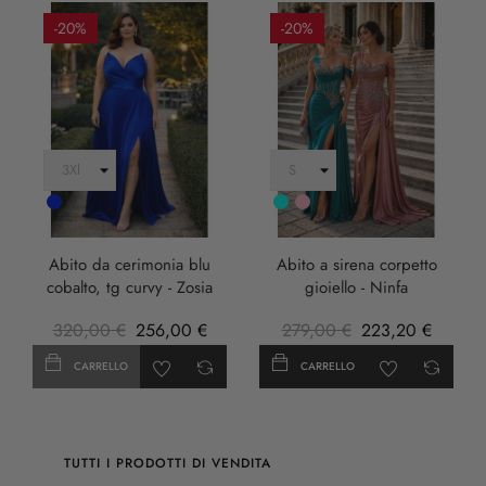
-20%
-20%
Cobalto
Turchese
rosa
anticha
Abito da cerimonia blu
Abito a sirena corpetto
cobalto, tg curvy - Zosia
gioiello - Ninfa
320,00 €
256,00 €
279,00 €
223,20 €
CARRELLO
CARRELLO
TUTTI I PRODOTTI DI VENDITA