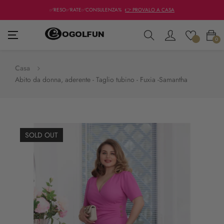
✅RESO✅RATE✅CONSULENZA%
👉 PROVALO A CASA
navigazione
☰
0
Toggle
Casa
Abito da donna, aderente - Taglio tubino - Fuxia -Samantha
SOLD OUT