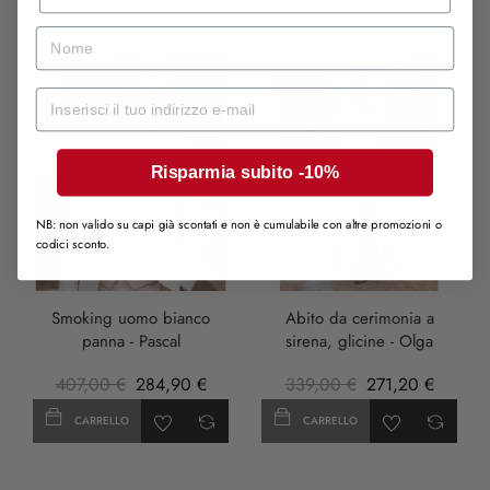
nome
-30%
-20%
Mail
SOLD OUT
Risparmia subito -10%
NB: non valido su capi già scontati e non è cumulabile con altre promozioni o
codici sconto.
LILLA
Smoking uomo bianco
Abito da cerimonia a
panna - Pascal
sirena, glicine - Olga
407,00 €
284,90 €
339,00 €
271,20 €
CARRELLO
CARRELLO