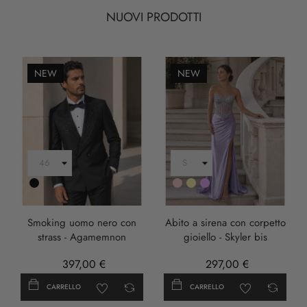
NUOVI PRODOTTI
NEW
NEW
Nero
Rosa
Oro
LILLA
Smoking uomo nero con
Abito a sirena con corpetto
strass - Agamemnon
gioiello - Skyler bis
397,00 €
297,00 €
CARRELLO
CARRELLO