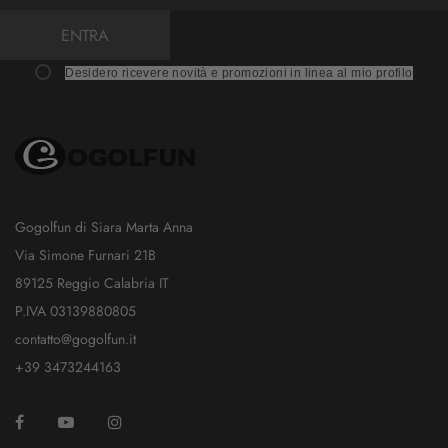
ENTRA
Desidero ricevere novità e promozioni in linea al mio profilo
Gogolfun di Siara Marta Anna
Via Simone Furnari 21B
89125 Reggio Calabria IT
P.IVA 03139880805
contatto@gogolfun.it
+39 3473244163
Facebook
YouTube
Instagram
TikTok