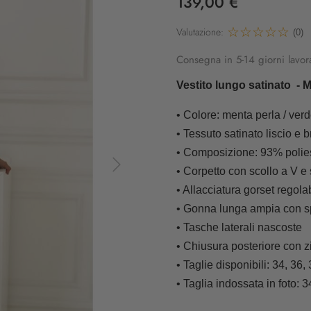
139,00 €
Valutazione:
(0)
Consegna in 5-14 giorni lavora
Vestito lungo satinato - 
• Colore: menta perla / ver
• Tessuto satinato liscio e b
• Composizione: 93% polie
• Corpetto con scollo a V e s
• Allacciatura gorset regolab
• Gonna lunga ampia con s
• Tasche laterali nascoste
• Chiusura posteriore con zi
• Taglie disponibili: 34, 36,
• Taglia indossata in foto: