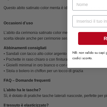
nome
Questo abito satinato color menta è ideale per
matrimoni, ser
Mail
Occasioni d’uso
L’abito da cerimonia satinato color menta con spacco è perfett
R
scelta ideale anche per cerimonie serali. Raffinato e femminile
Abbinamenti consigliati
NB: non valido su capi g
• Sandali con tacco alto color argento o nude
codici sconto.
• Pochette in raso chiaro o con finitura metallizzata
• Gioielli minimal in oro bianco o con cristalli trasparenti
• Stola o bolero in chiffon per un tocco di grazia
FAQ – Domande frequenti
L’abito ha le tasche?
Sì, è dotato di pratiche tasche laterali nascoste, perfette per pi
Il tessuto è elasticizzato?