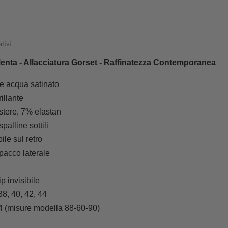
tivi
Menta - Allacciatura Gorset - Raffinatezza Contemporanea
de acqua satinato
rillante
stere, 7% elastan
palline sottili
ile sul retro
pacco laterale
p invisibile
 38, 40, 42, 44
 34 (misure modella 88-60-90)