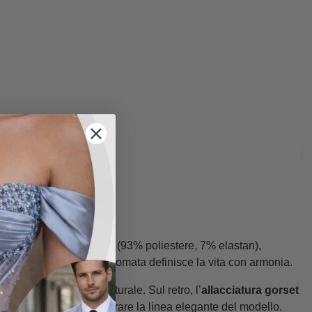
in tessuto satinato fluido (93% poliestere, 7% elastan),
re la fascia sottoseno sagomata definisce la vita con armonia.
asso con movimento naturale. Sul retro, l’
allacciatura gorset
ta pratica, senza alterare la linea elegante del modello.