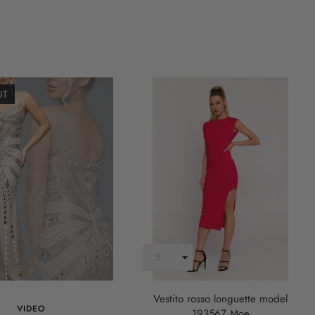
UT
Vestito rosso longuette model
VIDEO
193567 Moe