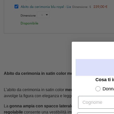
Abito da cerimonia blu royal - Lia
239,00 €
Dimensione: S
Dimensione
Disponibile
Abito da cerimonia in satin color menta - Gonna Ampia -
Cosa ti 
Donn
L’abito da cerimonia in satin color
menta
è una creazione che i
avvolge la figura con eleganza e leggerezza. Il corpetto con sc
Cognome
La
gonna ampia con spacco laterale
regala un tocco sensual
regolabile
consente una vestibilità impeccabile, adattandosi 