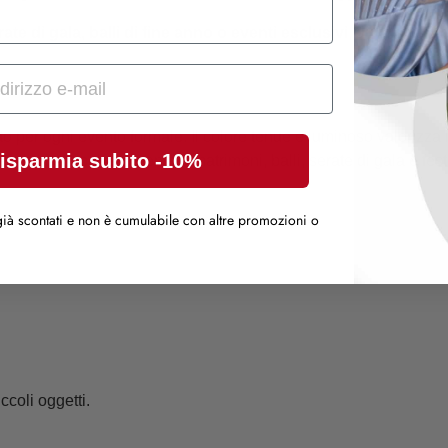
ate di gala, balli di fine anno o eventi esclusivi
, dove stile e
o per ogni evento formale. Il colore tenue e luminoso valorizza l
isparmia subito -10%
, si adatta perfettamente a matrimoni, balli, serate di gala e fest
ià scontati e non è cumulabile con altre promozioni o
ccoli oggetti.