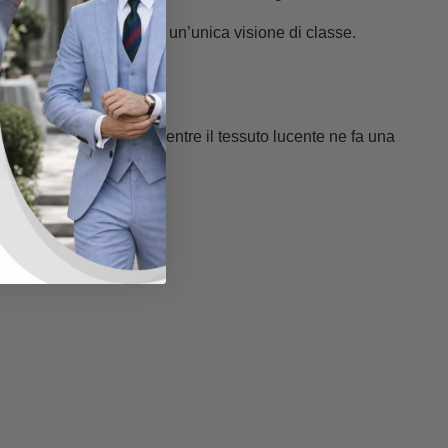
 femminilità si fondono in un’unica visione di classe.
’abbronzatura estiva, mentre il tessuto lucente ne fa una
e eleganti.