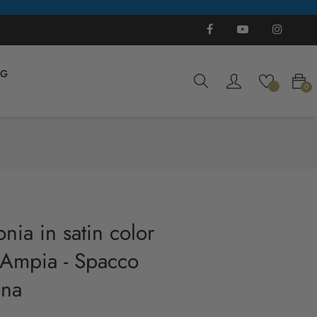
Facebook
YouTube
Instagra
Ti
OG
0
nia in satin color
 Ampia - Spacco
nna