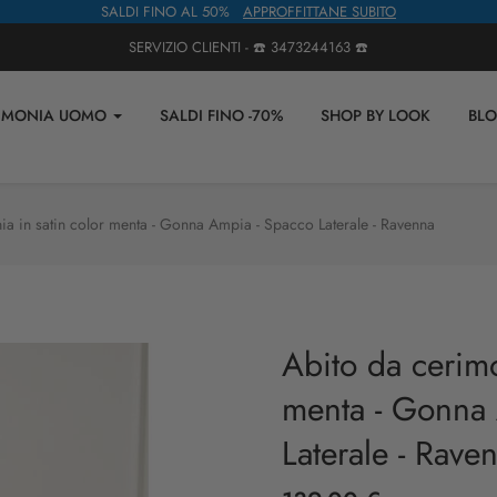
SALDI FINO AL 50%
APPROFFITTANE SUBITO
SERVIZIO CLIENTI - ☎️
3473244163
☎️
IMONIA UOMO
SALDI FINO -70%
SHOP BY LOOK
BL
ia in satin color menta - Gonna Ampia - Spacco Laterale - Ravenna
Abito da cerimo
menta - Gonna
Laterale - Rave