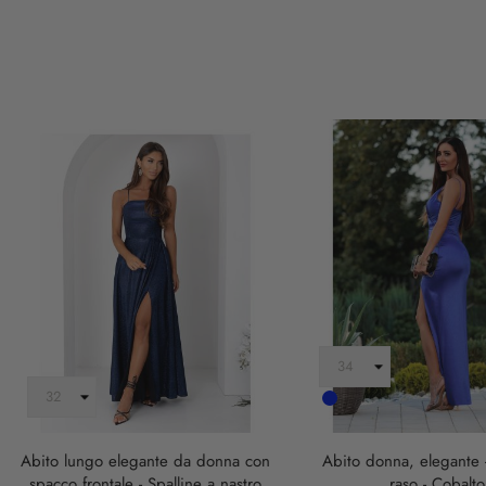
Cobalto
Abito lungo elegante da donna con
Abito donna, elegante -
spacco frontale - Spalline a nastro
raso - Cobalto