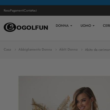
Reso
Pagamenti
Contattaci
DONNA
UOMO
CER
Casa
Abbigliamento Donna
Abiti Donna
Abito da cerimon