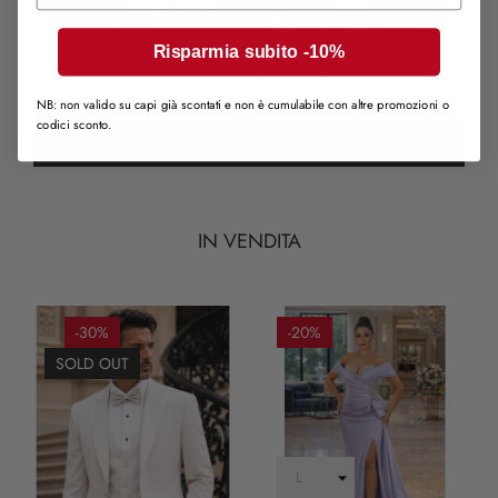
Risparmia subito -10%
Vestito rosa, lungo - Con spacco
179,00 €
NB: non valido su capi già scontati e non è cumulabile con altre promozioni o
codici sconto.
CARRELLO
IN VENDITA
-30%
-20%
SOLD OUT