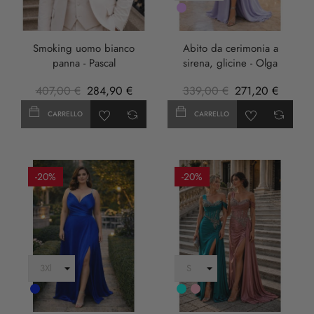
LILLA
Smoking uomo bianco
Abito da cerimonia a
panna - Pascal
sirena, glicine - Olga
407,00 €
284,90 €
339,00 €
271,20 €
CARRELLO
CARRELLO
-20%
-20%
Cobalto
Turchese
rosa
anticha