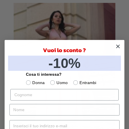
Vuoi lo sconto ?
-10%
Cosa ti interessa?
Donna
Uomo
Entrambi
Cognome
‹
›
nome
Mail