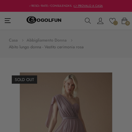
✅RESO✅RATE✅CONSULENZA%
👉 PROVALO A CASA
navigazione
☰
0
Toggle
Casa
Abbigliamento Donna
Abito lungo donna - Vestito cerimonia rosa
SOLD OUT