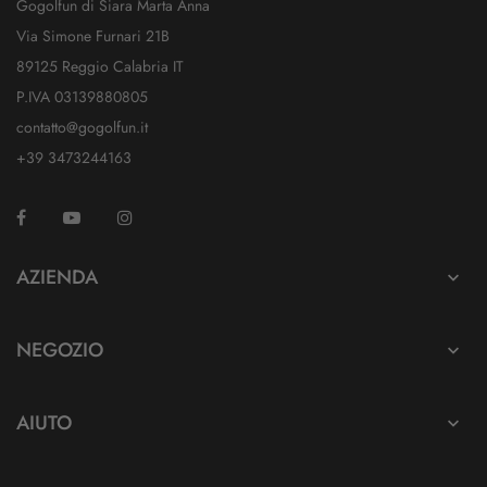
Gogolfun di Siara Marta Anna
Via Simone Furnari 21B
89125 Reggio Calabria IT
P.IVA 03139880805
contatto@gogolfun.it
+39 3473244163
Facebook
YouTube
Instagram
TikTok
AZIENDA

NEGOZIO

AIUTO
