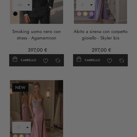
Nero
Rosa
Oro
LILLA
Smoking uomo nero con
Abito a sirena con corpetto
strass - Agamemnon
gioiello - Skyler bis
397,00 €
297,00 €
CARRELLO
CARRELLO
NEW