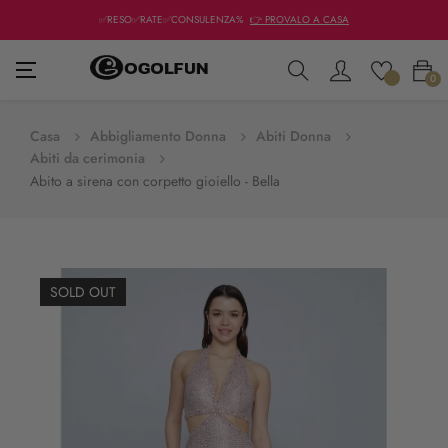
✅RESO✅RATE✅CONSULENZA%
👉 PROVALO A CASA
navigazione
☰
0
Toggle
Casa
Abbigliamento Donna
Abiti Donna
Abiti da cerimonia
Abito a sirena con corpetto gioiello - Bella
SOLD OUT