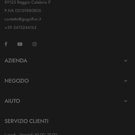
89125 Reggio Calabria IT
P.IVA 03139880805
contatto@gogolfun.it
+39 3473244163
Facebook
YouTube
Instagram
TikTok
AZIENDA

NEGOZIO

AIUTO

SERVIZIO CLIENTI
Lunedi - Venerdi 10.00 -19.00