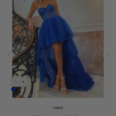
‹
›
Cobalto
VIDEO