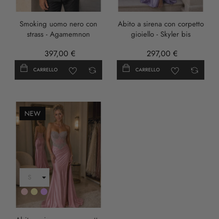
Smoking uomo nero con
Abito a sirena con corpetto
strass - Agamemnon
gioiello - Skyler bis
397,00 €
297,00 €
CARRELLO
CARRELLO
NEW
Rosa
Oro
LILLA